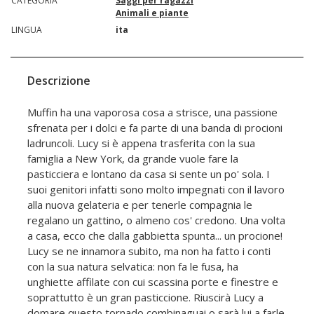
CATEGORIA
Saggi per ragazzi
Animali e piante
LINGUA
ita
Descrizione
Muffin ha una vaporosa cosa a strisce, una passione
sfrenata per i dolci e fa parte di una banda di procioni
ladruncoli. Lucy si è appena trasferita con la sua
famiglia a New York, da grande vuole fare la
pasticciera e lontano da casa si sente un po' sola. I
suoi genitori infatti sono molto impegnati con il lavoro
alla nuova gelateria e per tenerle compagnia le
regalano un gattino, o almeno cos' credono. Una volta
a casa, ecco che dalla gabbietta spunta... un procione!
Lucy se ne innamora subito, ma non ha fatto i conti
con la sua natura selvatica: non fa le fusa, ha
unghiette affilate con cui scassina porte e finestre e
soprattutto è un gran pasticcione. Riuscirà Lucy a
domare questo tornado combinaguai o sarà lui a farle