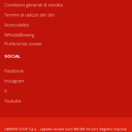
Condizioni generali di vendita
Termini di utilizzo del sito
Accessibilità
WhistleBlowing
Preferenze cookie
SOCIAL
Facebook
Instagram
X
Youtube
LIBRERIE.COOP S.p.a. - capitale sociale euro 900.000 int.vers. Registro imprese