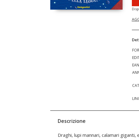
Disp
AGG
Det
FO
EDI
EA
ANN
CAT
LIN
Descrizione
Draghi, lupi mannari, calamari giganti,
dall'Antica Grecia ai Paesi del no