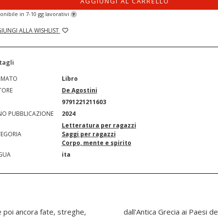
AGGIUNGI AL CARRELLO
onibile in 7-10 gg lavorativi
?
IUNGI ALLA WISHLIST
tagli
RMATO
Libro
TORE
De Agostini
N
9791221211603
O PUBBLICAZIONE
2024
Letteratura per ragazzi
EGORIA
Saggi per ragazzi
Corpo, mente e spirito
GUA
ita
 e poi ancora fate, streghe,
rd con tante curiosità e