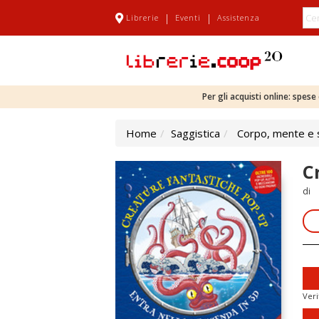
|
|
Librerie
Eventi
Assistenza
Per gli acquisti online: spes
Home
Saggistica
Corpo, mente e s
C
di
Veri