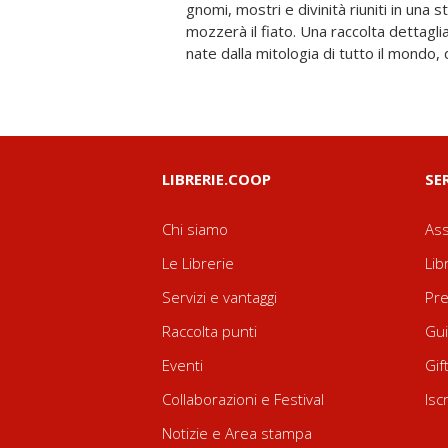
gnomi, mostri e divinità riuniti in una s
interessantissimi approfondimenti per 
mozzerà il fiato. Una raccolta dettagli
nate dalla mitologia di tutto il mondo, d
LIBRERIE.COOP
SE
Chi siamo
Ass
Le Librerie
Lib
Servizi e vantaggi
Pre
Raccolta punti
Gui
Eventi
Gif
Collaborazioni e Festival
Isc
Notizie e Area stampa