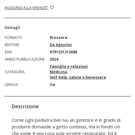
AGGIUNGI ALLA WISHLIST
Dettagli
FORMATO
Brossura
EDITORE
De Agostini
EAN
9791221212686
ANNO PUBBLICAZIONE
2024
Famiglia e relazioni
CATEGORIA
Medicina
Self-help, salute e benessere
LINGUA
ita
Descrizione
Come ogni pediatra ben sa, un genitore è in grado di
produrre domande a getto continuo, ma in fondo ciò
che vuole è una cosa sola: essere rassicurato. Ed è