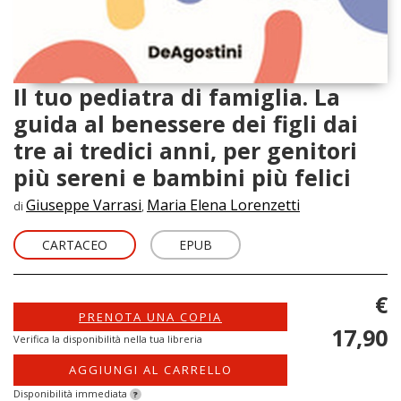
Il tuo pediatra di famiglia. La
guida al benessere dei figli dai
tre ai tredici anni, per genitori
più sereni e bambini più felici
Giuseppe Varrasi
Maria Elena Lorenzetti
di
,
CARTACEO
EPUB
€
PRENOTA UNA COPIA
17,90
Verifica la disponibilità nella tua libreria
AGGIUNGI AL CARRELLO
Disponibilità immediata
?