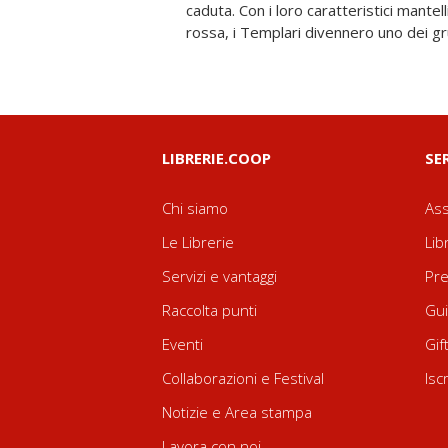
caduta. Con i loro caratteristici mantel
rossa, i Templari divennero uno dei gru
LIBRERIE.COOP
SE
Chi siamo
Ass
Le Librerie
Lib
Servizi e vantaggi
Pre
Raccolta punti
Gui
Eventi
Gif
Collaborazioni e Festival
Isc
Notizie e Area stampa
Lavora con noi