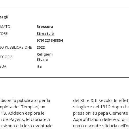
tagli
RMATO
Brossura
TORE
StreetLib
N
9791221343854
O PUBBLICAZIONE
2022
Religioni
EGORIA
Storia
GUA
ita
dison fu pubblicato per la
 loro ricchezza che li fece
mpleta dei Templari, un
ippo IV di Francia fece
1118. Addison esplora le
così in debito con loro.
h de Payens, le crociate, i
i iniziazione segrete e di
uisirono e la loro eventuale
, il re vide un modo per