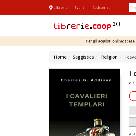
|
|
Librerie
Eventi
Assistenza
Per gli acquisti online: spes
Home
Saggistica
Religioni
I cava
I
C
di
AGG