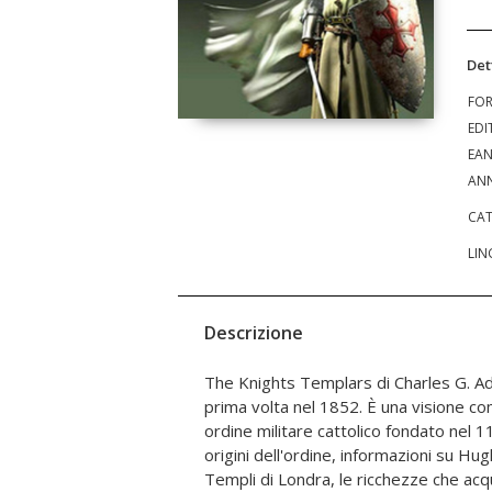
Det
FO
EDI
EA
ANN
CAT
LIN
Descrizione
The Knights Templars di Charles G. Ad
del XII e XIII secolo. In effetti, fu la
prima volta nel 1852. È una visione co
sciogliere nel 1312 dopo che il re Fil
ordine militare cattolico fondato nel 
pressioni su papa Clemente V perché era 
origini dell'ordine, informazioni su Hug
Approfittando delle voci di cerimonie d
Templi di Londra, le ricchezze che acq
una crescente sfiducia nell'ordine