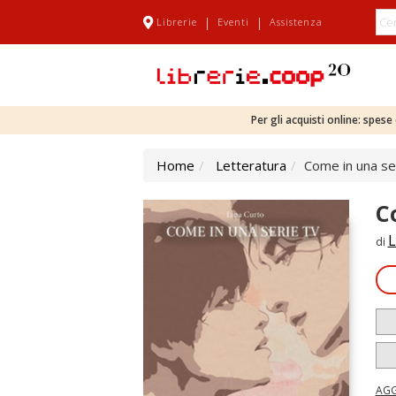
|
|
Librerie
Eventi
Assistenza
Per gli acquisti online: spes
Home
Letteratura
Come in una se
C
L
di
AGG