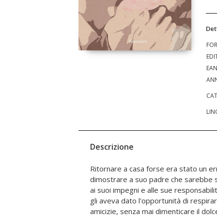
Det
FO
EDI
EA
ANN
CAT
LIN
Descrizione
Ritornare a casa forse era stato un 
lasciato a Bangkok ma si sa quando si
dimostrare a suo padre che sarebbe s
lo si ritrova. L'univerità era un posto
ai suoi impegni e alle sue responsabil
se stesso, dove con il tempo avrebbe
gli aveva dato l'opportunità di respira
nella sua triste anima, dove i vecchi a
amicizie, senza mai dimenticare il dol