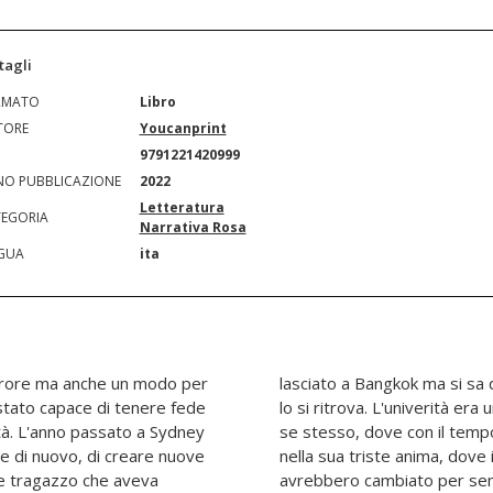
tagli
RMATO
Libro
TORE
Youcanprint
N
9791221420999
O PUBBLICAZIONE
2022
Letteratura
EGORIA
Narrativa Rosa
GUA
ita
errore ma anche un modo per
 lascia un amore non sempre
tato capace di tenere fede
 familiare dove poter essere
ità. L'anno passato a Sydney
 trovato un raggio di sole
re di nuovo, di creare nuove
mici e le nuove conoscenze lo
ce tragazzo che aveva
avrebbero cambiato per se