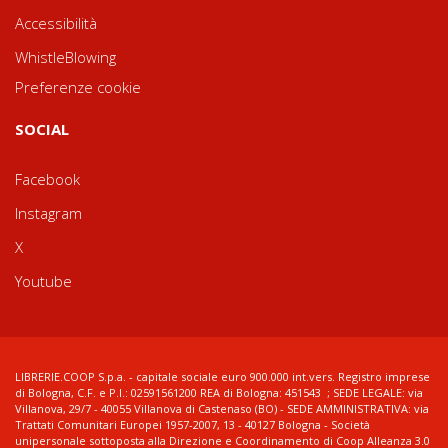
Accessibilità
WhistleBlowing
Preferenze cookie
SOCIAL
Facebook
Instagram
X
Youtube
LIBRERIE.COOP S.p.a. - capitale sociale euro 900.000 int.vers. Registro imprese
di Bologna, C.F. e P.I.: 02591561200 REA di Bologna: 451543 ; SEDE LEGALE: via
Villanova, 29/7 - 40055 Villanova di Castenaso (BO) - SEDE AMMINISTRATIVA: via
Trattati Comunitari Europei 1957-2007, 13 - 40127 Bologna - Società
unipersonale sottoposta alla Direzione e Coordinamento di Coop Alleanza 3.0