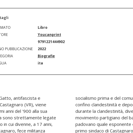
tagli
RMATO
Libro
TORE
Youcanprint
N
9791221444902
O PUBBLICAZIONE
2022
EGORIA
Biografie
GUA
ita
 Gatto, antifascista e
rsecuzione, prigionia,
 Castagnaro (VR), viene
ella famiglia. Nel '43 ,
imi anni del '900 alla sua
anizzatore del CLN e del
ita sono strettamente legate
onese, del polesine e del
no in cui divenne, a 17 anni,
'agosto del '45 divenne il
stagnaro, fece militanza
primo sindaco di Castagnaro