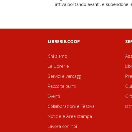
attiva portando avanti, e subendone le
LIBRERIE.COOP
SE
Chi siamo
Ass
Le Librerie
Lib
Servizi e vantaggi
Pre
Raccolta punti
Gui
Eventi
Gif
Collaborazioni e Festival
Isc
Notizie e Area stampa
Lavora con noi