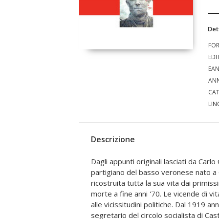
Det
FO
EDI
EA
ANN
CAT
LIN
Descrizione
Dagli appunti originali lasciati da Carlo
socialismo prima e del comunismo poi: pe
partigiano del basso veronese nato a
confino clandestinità e deportazione d
ricostruita tutta la sua vita dai primiss
durante la clandestinità, divenne org
morte a fine anni '70. Le vicende di v
movimento partigiano del basso ver
alle vicissitudini politiche. Dal 1919 an
padovano quale esponente del PCI. Nell
segretario del circolo socialista di Ca