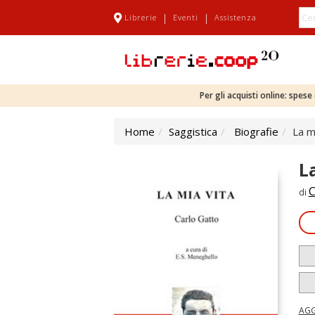
|
|
Librerie
Eventi
Assistenza
Per gli acquisti online: spes
Home
Saggistica
Biografie
La m
L
C
di
AGG