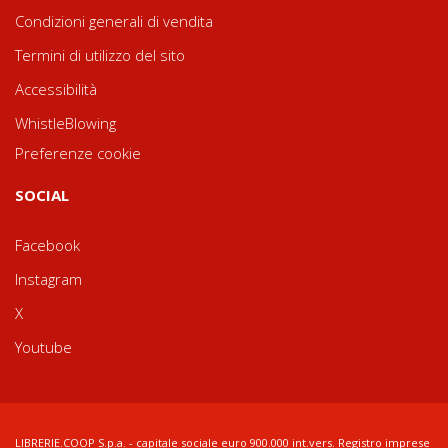
Condizioni generali di vendita
Termini di utilizzo del sito
Accessibilità
WhistleBlowing
Preferenze cookie
SOCIAL
Facebook
Instagram
X
Youtube
LIBRERIE.COOP S.p.a. - capitale sociale euro 900.000 int.vers. Registro imprese