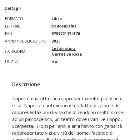
Dettagli
FORMATO
Libro
EDITORE
Youcanprint
EAN
9791221474176
ANNO PUBBLICAZIONE
2023
Letteratura
CATEGORIA
Narrativa Rosa
LINGUA
ita
Descrizione
Napoli è una città che rappresenta molto più di una
città, Napoli è quel microcosmo fatto di colori e di
rappresentazioni di vita che lo rendono molto simile
ad un palcoscenico, un teatro dove i vari De Filippo,
Scarpetta, Troisi per anni e anni hanno con genialità
rappresentato vizi e virtù dell'uomo, facendo di
Napoli il centro di tutto e nello stesso momento il