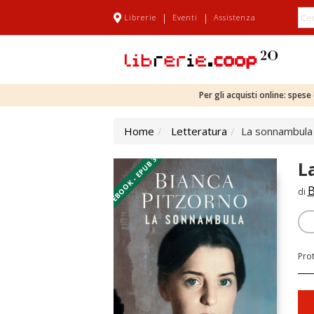
|
|
Librerie
Eventi
Assistenza
Per gli acquisti online: spes
Home
Letteratura
La sonnambula
EBOOK - EPUB 3
L
B
di
Pro