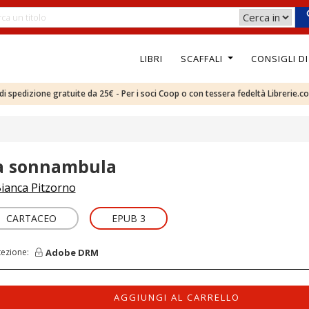
LIBRI
SCAFFALI
CONSIGLI D
e di spedizione gratuite da 25€ - Per i soci Coop o con tessera fedeltà Librerie.c
a sonnambula
ianca Pitzorno
CARTACEO
EPUB 3
Adobe DRM
tezione:
AGGIUNGI AL CARRELLO