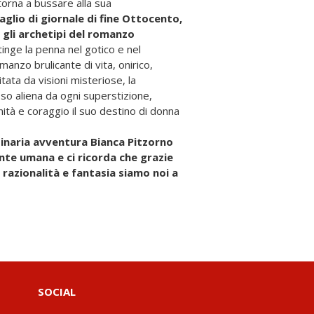
torna a bussare alla sua
taglio di giornale di fine Ottocento,
 gli archetipi del romanzo
ntinge la penna nel gotico e nel
anzo brulicante di vita, onirico,
itata da visioni misteriose, la
o aliena da ogni superstizione,
nità e coraggio il suo destino di donna
inaria avventura Bianca Pitzorno
ente umana e ci ricorda che grazie
 razionalità e fantasia siamo noi a
SOCIAL