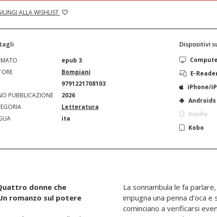
IUNGI ALLA WISHLIST
tagli
Dispositivi 
Comput
RMATO
epub 3
TORE
Bompiani
E-Reade
N
9791221708103
iPhone/i
O PUBBLICAZIONE
2026
Androids
EGORIA
Letteratura
Kindle
GUA
ita
Kobo
Quattro donne che
La sonnambula le fa parlare, 
 Un romanzo sul potere
impugna una penna d'oca e s
cominciano a verificarsi eve