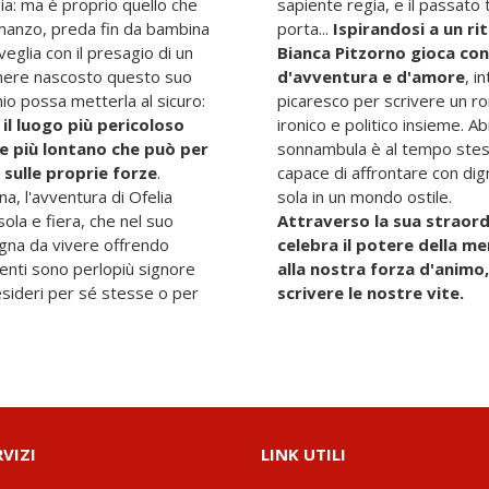
anzia: ma è proprio quello che
sapiente regia, e il passato 
omanzo, preda fin da bambina
porta...
Ispirandosi a un ri
veglia con il presagio di un
Bianca Pitzorno gioca con
tenere nascosto questo suo
d'avventura e d'amore
, i
o possa metterla al sicuro:
picaresco per scrivere un rom
il luogo più pericoloso
ironico e politico insieme. Ab
re più lontano che può per
sonnambula è al tempo stess
 sulle proprie forze
.
capace di affrontare con dig
na, l'avventura di Ofelia
sola in un mondo ostile.
ola e fiera, che nel suo
Attraverso la sua straord
agna da vivere offrendo
celebra il potere della m
clienti sono perlopiù signore
alla nostra forza d'animo,
esideri per sé stesse o per
scrivere le nostre vite.
RVIZI
LINK UTILI