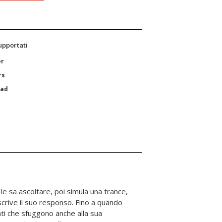
supportati
er
rs
Pad
le sa ascoltare, poi simula una trance,
crive il suo responso. Fino a quando
nti che sfuggono anche alla sua