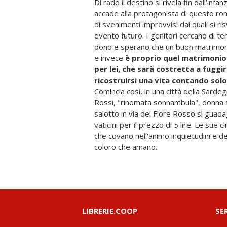
Di rado il destino si rivela fin dall'inf
accade alla protagonista di questo r
di svenimenti improvvisi dai quali si ris
evento futuro. I genitori cercano di 
dono e sperano che un buon matrimoni
e invece
è proprio quel matrimonio 
per lei, che sarà costretta a fuggi
ricostruirsi una vita contando solo
Comincia così, in una città della Sardeg
Rossi, "rinomata sonnambula", donna s
salotto in via del Fiore Rosso si guad
vaticini per il prezzo di 5 lire. Le sue 
che covano nell'animo inquietudini e d
coloro che amano.
LIBRERIE.COOP
SE