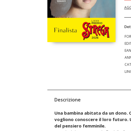
AGG
Det
FO
EDI
EA
ANN
CAT
LIN
Descrizione
Una bambina abitata da un dono. 
vogliono conoscere il loro futuro.
del pensiero femminile.