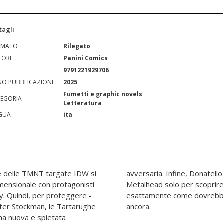
tagli
RMATO
Rilegato
TORE
Panini Comics
N
9791221929706
O PUBBLICAZIONE
2025
Fumetti e graphic novels
EGORIA
Letteratura
GUA
ita
e delle TMNT targate IDW si
vvia una nuova versione di
dimensionale con protagonisti
e il robot non funziona
y. Quindi, per proteggere -
turalmente, molto altro
ter Stockman, le Tartarughe
ancora.
una nuova e spietata