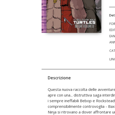
Det
FO
EDI
EA
ANN
CAT
LIN
Descrizione
Questa nuova raccolta delle avventur
avversaria. Infine, Donatello ria
apre con una... distruttiva saga inter
Metalhead solo per scoprire ch
i sempre ineffabili Bebop e Rockstead
esattamente come dovrebbe. E, na
comprensibilmente controvoglia - Bax
Ninja si ritrovano a dover affrontare 