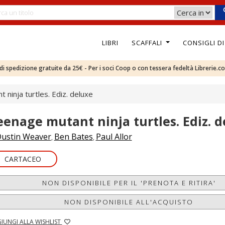
LIBRI
SCAFFALI
CONSIGLI D
e di spedizione gratuite da 25€ - Per i soci Coop o con tessera fedeltà Librerie.c
ninja turtles. Ediz. deluxe
eenage mutant ninja turtles. Ediz. d
ustin Weaver
Ben Bates
Paul Allor
,
,
CARTACEO
NON DISPONIBILE PER IL 'PRENOTA E RITIRA'
NON DISPONIBILE ALL'ACQUISTO
IUNGI ALLA WISHLIST