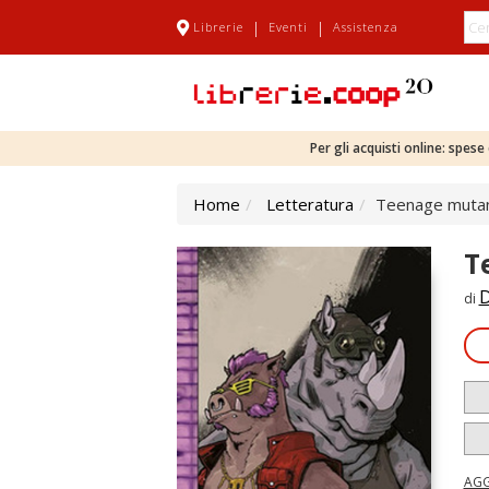
|
|
Librerie
Eventi
Assistenza
Per gli acquisti online: spes
Home
Letteratura
Teenage mutant 
T
D
di
AGG