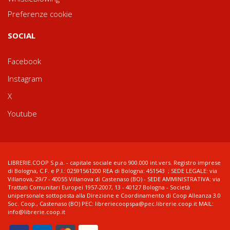
Preferenze cookie
SOCIAL
Facebook
Instagram
X
Youtube
LIBRERIE.COOP S.p.a. - capitale sociale euro 900.000 int.vers. Registro imprese
di Bologna, C.F. e P.I.: 02591561200 REA di Bologna: 451543 ; SEDE LEGALE: via
Villanova, 29/7 - 40055 Villanova di Castenaso (BO) - SEDE AMMINISTRATIVA: via
Trattati Comunitari Europei 1957-2007, 13 - 40127 Bologna - Società
unipersonale sottoposta alla Direzione e Coordinamento di Coop Alleanza 3.0
Soc. Coop., Castenaso (BO) PEC: libreriecoopspa@pec.librerie.coop.it MAIL:
info@librerie.coop.it