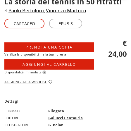
La storia del tennis in 50 ritratti
Paolo Bertolucci
Vincenzo Martucci
di
,
CARTACEO
EPUB 3
€
PRENOTA UNA COPIA
24,00
Verifica la disponibilità nella tua libreria
AGGIUNGI AL CARRELLO
Disponibilità immediata
?
AGGIUNGI ALLA WISHLIST
Dettagli
FORMATO
Rilegato
EDITORE
Gallucci Centauria
ILLUSTRATORI
G. Poloni