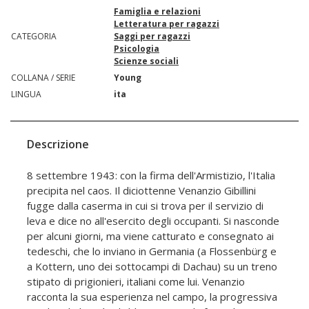
Famiglia e relazioni
Letteratura per ragazzi
CATEGORIA
Saggi per ragazzi
Psicologia
Scienze sociali
COLLANA / SERIE
Young
LINGUA
ita
Descrizione
8 settembre 1943: con la firma dell'Armistizio, l'Italia
precipita nel caos. Il diciottenne Venanzio Gibillini
fugge dalla caserma in cui si trova per il servizio di
leva e dice no all'esercito degli occupanti. Si nasconde
per alcuni giorni, ma viene catturato e consegnato ai
tedeschi, che lo inviano in Germania (a Flossenbürg e
a Kottern, uno dei sottocampi di Dachau) su un treno
stipato di prigionieri, italiani come lui. Venanzio
racconta la sua esperienza nel campo, la progressiva