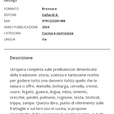
Dettagli
FORMATO
Brossura
EDITORE
Vallardi A.
EAN
9791222201498
ANNO PUBBLICAZIONE
2024
CATEGORIA
Cucina e nutrizione
LINGUA
ita
Descrizione
Un'opera completa sulle prelibatezze dimenticate
della tradizione: storia, scienza e tantissime ricette
per godere tutto (ma davvero tutto) quello che la
natura ci offre. Animelle, bottarga, cervella, creste,
cuore, fegato, guance, lingua, milza, omento,
orecchie, piedini, polmone, rognone, testa, testicoli,
trippa, zampe. Questo libro, punto di riferimento sulle
frattaglie e sul loro uso in cucina, si propone
innanzitutto di far conoscere il «quinto quarto» in tutti