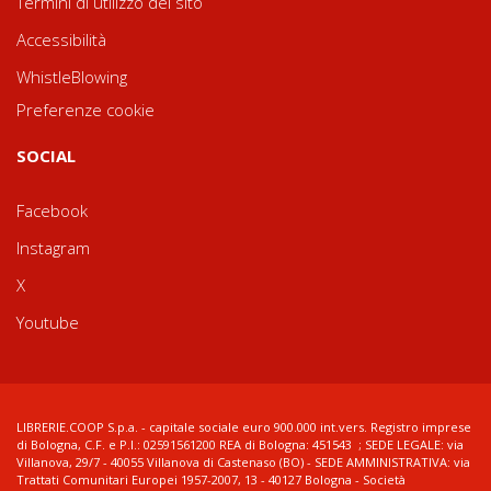
Termini di utilizzo del sito
Accessibilità
WhistleBlowing
Preferenze cookie
SOCIAL
Facebook
Instagram
X
Youtube
LIBRERIE.COOP S.p.a. - capitale sociale euro 900.000 int.vers. Registro imprese
di Bologna, C.F. e P.I.: 02591561200 REA di Bologna: 451543 ; SEDE LEGALE: via
Villanova, 29/7 - 40055 Villanova di Castenaso (BO) - SEDE AMMINISTRATIVA: via
Trattati Comunitari Europei 1957-2007, 13 - 40127 Bologna - Società