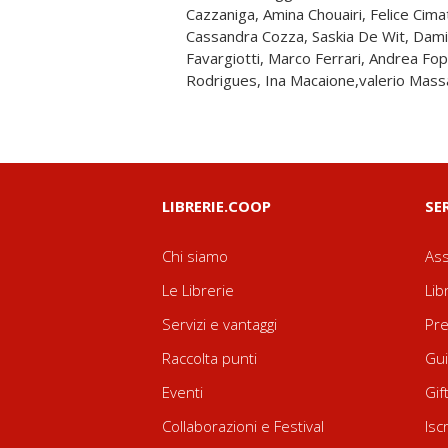
Cazzaniga, Amina Chouairi, Felice Cimat
Protasoni, Alessandro Raffa, Giacomo 
Cassandra Cozza, Saskia De Wit, Dami
Rocca, Kevin Santus, Sara Anna Sapone, 
Favargiotti, Marco Ferrari, Andrea Fo
Rodrigues, Ina Macaione,valerio Mass
LIBRERIE.COOP
SE
Chi siamo
Ass
Le Librerie
Lib
Servizi e vantaggi
Pre
Raccolta punti
Gui
Eventi
Gif
Collaborazioni e Festival
Isc