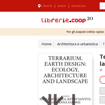
|
|
Librerie
Eventi
Assistenza
Per gli acquisti online: spes
Home
Architettura e urbanistica
T
T
l
di