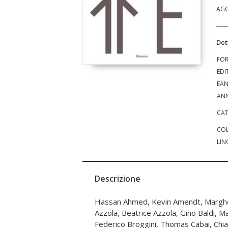
AGG
Det
FO
EDI
EA
ANN
CAT
COL
LIN
Descrizione
Hassan Ahmed, Kevin Amendt, Margher
Laura Mucciolo, Silvia Mundula, Valent
Azzola, Beatrice Azzola, Gino Baldi, Ma
Andrea Oldani, Irene Pancrazi, M
Federico Broggini, Thomas Cabai, Chiar
Michelangelo Pivetta, Michele Porcelluzzi