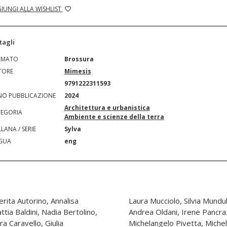
IUNGI ALLA WISHLIST
tagli
RMATO
Brossura
TORE
Mimesis
N
9791222311593
O PUBBLICAZIONE
2024
Architettura e urbanistica
EGORIA
Ambiente e scienze della terra
LANA / SERIE
Sylva
GUA
eng
ita Autorino, Annalisa
ina Noce, Rita Occhiuto,
ttia Baldini, Nadia Bertolino,
ariana Pereira Guimarães,
a Caravello, Giulia
, Chiara Pradel, Sara