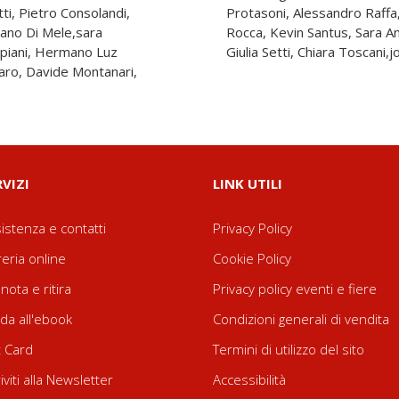
ti, Pietro Consolandi,
Razzolini, Alessandro
ano Di Mele,sara
Gerardo Semprebon,
ppiani, Hermano Luz
Giulia Setti, Chiara Toscani
aro, Davide Montanari,
RVIZI
LINK UTILI
istenza e contatti
Privacy Policy
reria online
Cookie Policy
nota e ritira
Privacy policy eventi e fiere
da all'ebook
Condizioni generali di vendita
t Card
Termini di utilizzo del sito
riviti alla Newsletter
Accessibilità