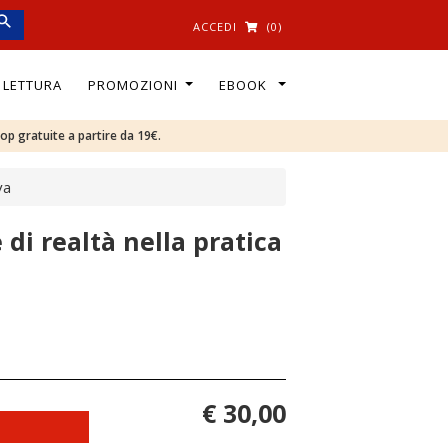
ACCEDI
(0)
I LETTURA
PROMOZIONI
EBOOK
oop gratuite a partire da 19€.
va
di realtà nella pratica
€ 30,00