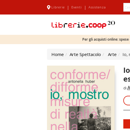
|
|
Librerie
Eventi
Assistenza
Per gli acquisti online: spes
Home
Arte Spettacolo
Arte
Io,
I
e
A
di