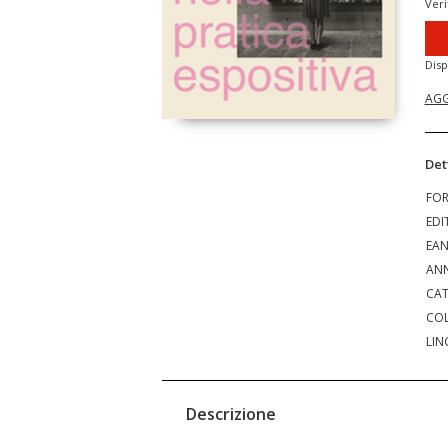
Veri
Disp
AGG
Det
FO
EDI
EA
ANN
CAT
COL
LIN
Descrizione