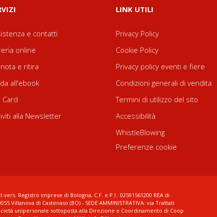
RVIZI
LINK UTILI
istenza e contatti
Privacy Policy
reria online
Cookie Policy
nota e ritira
Privacy policy eventi e fiere
da all'ebook
Condizioni generali di vendita
t Card
Termini di utilizzo del sito
riviti alla Newsletter
Accessibilità
WhistleBlowing
Preferenze cookie
t.vers. Registro imprese di Bologna, C.F. e P.I.: 02591561200 REA di
0055 Villanova di Castenaso (BO) - SEDE AMMINISTRATIVA: via Trattati
ocietà unipersonale sottoposta alla Direzione e Coordinamento di Coop