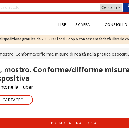
LIBRI
SCAFFALI
CONSIGLI D
e di spedizione gratuite da 25€ - Per i soci Coop o con tessera fedeltà Librerie.c
 mostro. Conforme/difforme misure di realtà nella pratica espositi
o, mostro. Conforme/difforme misure 
spositiva
ntonella Huber
CARTACEO
PRENOTA UNA COPIA