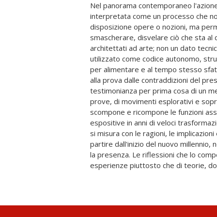
Nel panorama contemporaneo l'azione
secondo un percorso non lineare, condiz
interpretata come un processo che non
presente e dal confronto continuo con gli
disposizione opere o nozioni, ma perm
Specializzazione in Beni Storico-Artistici dell'
smascherare, disvelare ciò che sta al d
Ne risulta un recueil di testi nomadi, su
architettati ad arte; non un dato tecni
di seguito, dove l'atto espositivo 
utilizzato come codice autonomo, stru
critica del tempo che lo produce. Non
per alimentare e al tempo stesso sfat
dunque, né tanto meno un rege
alla prova dalle contraddizioni del pre
rappresentative ma una sorta di "arcipel
testimonianza per prima cosa di un me
orientamento, o ancora un collage i cui el
prove, di movimenti esplorativi e sopr
uni agli altri dal potere prensile dell'att
scompone e ricompone le funzioni ass
fluttuanti. Un lavoro rigoroso quanto strava
espositive in anni di veloci trasformazi
ordine prefissato dalla consuetudin
si misura con le ragioni, le implicazioni
volutamente incompleto, o meglio no
partire dall'inizio del nuovo millennio, 
dibattiti, provocare riflessioni 
la presenza. Le riflessioni che lo comp
esperienze piuttosto che di teorie, do