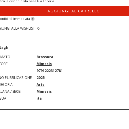
fica la disponibilità nella tua libreria
AGGIUNGI AL CARRELLO
onibilità immediata
?
IUNGI ALLA WISHLIST
tagli
RMATO
Brossura
TORE
Mimesis
N
9791222312781
O PUBBLICAZIONE
2025
EGORIA
Arte
LANA / SERIE
Mimesis
GUA
ita