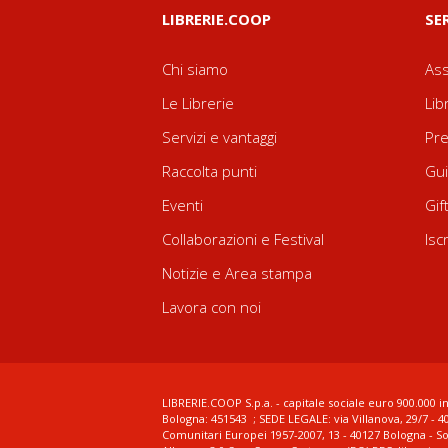
LIBRERIE.COOP
SE
Chi siamo
Ass
Le Librerie
Lib
Servizi e vantaggi
Pre
Raccolta punti
Gui
Eventi
Gif
Collaborazioni e Festival
Isc
Notizie e Area stampa
Lavora con noi
LIBRERIE.COOP S.p.a. - capitale sociale euro 900.000 in
Bologna: 451543 ; SEDE LEGALE: via Villanova, 29/7 - 4
Comunitari Europei 1957-2007, 13 - 40127 Bologna - S