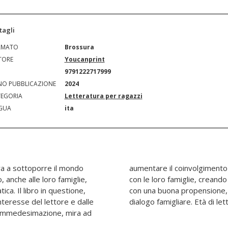
tagli
RMATO
Brossura
TORE
Youcanprint
N
9791222717999
O PUBBLICAZIONE
2024
EGORIA
Letteratura per ragazzi
GUA
ita
ira a sottoporre il mondo
oli con la loro fantasia e
, anche alle loro famiglie,
 sociale solido e duraturo,
ca. Il libro in questione,
ivata, alla comprensione e
teresse del lettore e dalle
dialogo famigliare. Età di let
re immedesimazione, mira ad