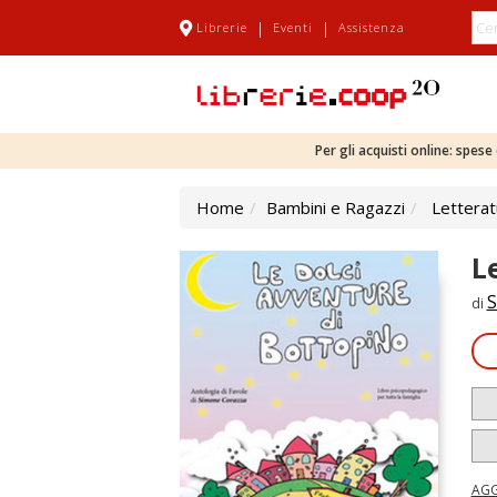
|
|
Librerie
Eventi
Assistenza
Per gli acquisti online: spes
Home
Bambini e Ragazzi
Letterat
L
S
di
AGG