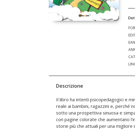
Det
FO
EDI
EA
ANN
CAT
LIN
Descrizione
Il libro ha intenti psicopedagogici e m
aumentare il coinvolgimento dei più picc
reale ai bambini, ragazzini e, perché no
con le loro famiglie, creando un organico
sotto una prospettiva sinuosa e simpati
con una buona propensione, se ben colt
con pagine colorate che aumentano l'in
storie più che attuali per una miglio