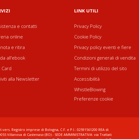
RVIZI
LINK UTILI
istenza e contatti
Privacy Policy
reria online
Cookie Policy
nota e ritira
Privacy policy eventi e fiere
da all'ebook
Condizioni generali di vendita
t Card
Termini di utilizzo del sito
riviti alla Newsletter
Accessibilità
WhistleBlowing
Preferenze cookie
t.vers. Registro imprese di Bologna, C.F. e P.I.: 02591561200 REA di
0055 Villanova di Castenaso (BO) - SEDE AMMINISTRATIVA: via Trattati