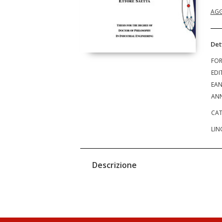
AGG
Det
FO
EDI
EA
ANN
CAT
LIN
Descrizione