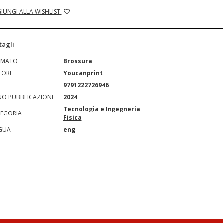
IUNGI ALLA WISHLIST
tagli
RMATO
Brossura
TORE
Youcanprint
N
9791222726946
O PUBBLICAZIONE
2024
Tecnologia e Ingegneria
EGORIA
Fisica
GUA
eng