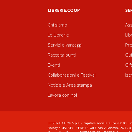
LIBRERIE.COOP
SE
Chi siamo
Ass
Le Librerie
Lib
Servizi e vantaggi
Pre
Raccolta punti
Gui
Eventi
Gif
Collaborazioni e Festival
Isc
Notizie e Area stampa
Lavora con noi
LIBRERIE.COOP S.p.a. - capitale sociale euro 900.000 in
Bologna: 451543 ; SEDE LEGALE: via Villanova, 29/7 - 4