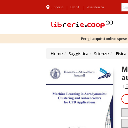
|
|
Librerie
Eventi
Assistenza
Per gli acquisti online: spes
Home
Saggistica
Scienze
Fisica
M
a
E
di