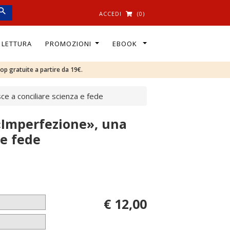
ACCEDI
(0)
I LETTURA
PROMOZIONI
EBOOK
oop gratuite a partire da 19€.
sce a conciliare scienza e fede
 «Imperfezione», una
 e fede
€ 12,00