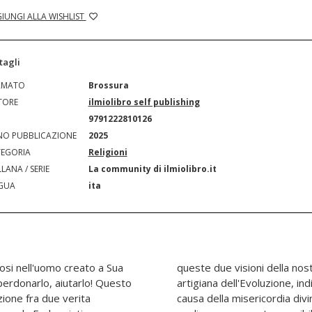
IUNGI ALLA WISHLIST
tagli
RMATO
Brossura
TORE
ilmiolibro self publishing
N
9791222810126
O PUBBLICAZIONE
2025
EGORIA
Religioni
LANA / SERIE
La community di ilmiolibro.it
GUA
ita
osi nell'uomo creato a Sua
: motore primo del Cosmo,
perdonarlo, aiutarlo! Questo
bile per la nostra liberta e
zione fra due verita
cazione e un invito a