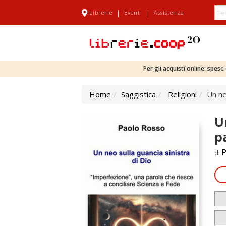
|
|
Librerie
Eventi
Assistenza
Per gli acquisti online: spes
Home
Saggistica
Religioni
Un ne
U
p
P
di