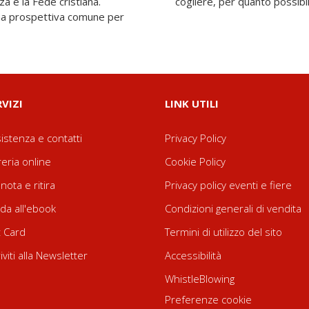
a e la Fede cristiana.
cogliere, per quanto possibil
una prospettiva comune per
RVIZI
LINK UTILI
istenza e contatti
Privacy Policy
reria online
Cookie Policy
nota e ritira
Privacy policy eventi e fiere
da all'ebook
Condizioni generali di vendita
t Card
Termini di utilizzo del sito
riviti alla Newsletter
Accessibilità
WhistleBlowing
Preferenze cookie