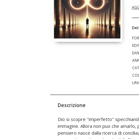
AGG
Det
FO
EDI
EA
ANN
CAT
COL
LIN
Descrizione
Dio si scopre "imperfetto" specchiand
queste due visioni della nostra mente
immagine. Allora non puo che amarlo, 
artigiana dell'Evoluzione, indispensa
pensiero nasce dalla ricerca di concilia
causa della misericordia divina. Una provo