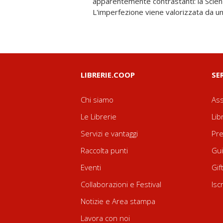
apparentemente contrastanti: la Scienz
L'imperfezione viene valorizzata da 
LIBRERIE.COOP
SE
Chi siamo
Ass
Le Librerie
Lib
Servizi e vantaggi
Pre
Raccolta punti
Gui
Eventi
Gif
Collaborazioni e Festival
Isc
Notizie e Area stampa
Lavora con noi