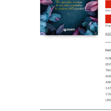
Veri
Disp
AGG
Det
FO
EDI
TRA
EA
ANN
CAT
COL
LIN