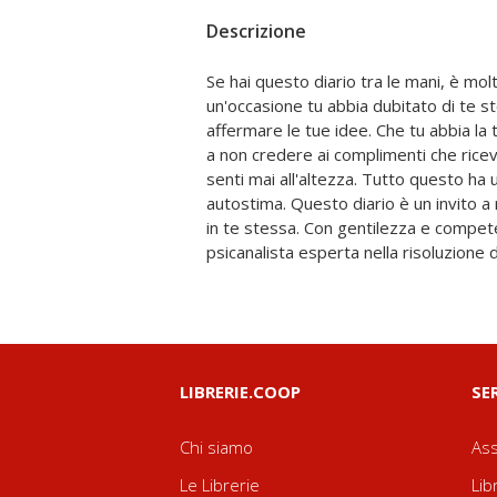
Descrizione
Se hai questo diario tra le mani, è molt
ripercorrere l'origine delle tue insi
un'occasione tu abbia dubitato di te st
dinamiche familiari e genealogiche. G
affermare le tue idee. Che tu abbia la
tanta riflessione, passo dopo passo rius
a non credere ai complimenti che ricev
a te stessa il tuo vero io e affermarti 
senti mai all'altezza. Tutto questo ha
che hai e la tua straordinaria unici
autostima. Questo diario è un invito a 
fondamentale che ti consentirà di vive
in te stessa. Con gentilezza e compet
psicanalista esperta nella risoluzione d
LIBRERIE.COOP
SE
Chi siamo
Ass
Le Librerie
Lib