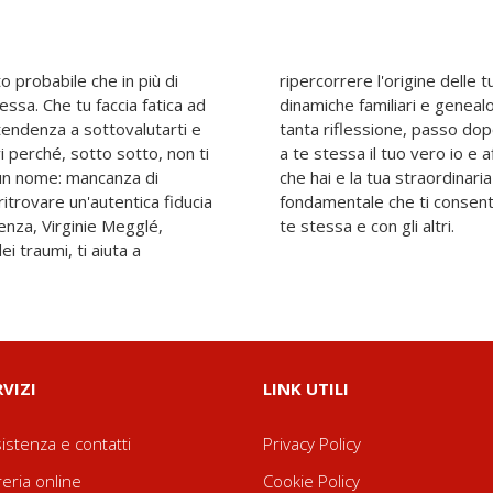
o probabile che in più di
curezze a partire dalle
essa. Che tu faccia fatica ad
razie a consigli, esercizi e
 tendenza a sottovalutarti e
cirai a riscoprirti, rivelare
i perché, sotto sotto, non ti
con serenità. Capire il valore
 un nome: mancanza di
tà sarà il passaggio
ritrovare un'autentica fiducia
re una vita più gioiosa. Con
enza, Virginie Megglé,
te stessa e con gli altri.
ei traumi, ti aiuta a
RVIZI
LINK UTILI
istenza e contatti
Privacy Policy
reria online
Cookie Policy