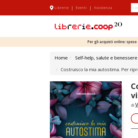
|
|
Librerie
Eventi
Assistenza
Per gli acquisti online: spes
Home
Self-help, salute e benessere
Costruisco la mia autostima. Per rip
C
v
V
di