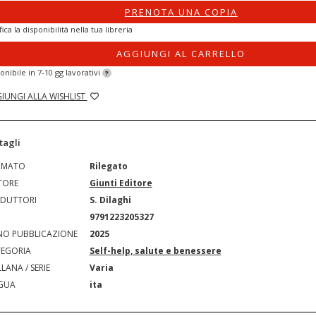
PRENOTA UNA COPIA
fica la disponibilità nella tua libreria
AGGIUNGI AL CARRELLO
onibile in 7-10 gg lavorativi
?
IUNGI ALLA WISHLIST
tagli
RMATO
Rilegato
TORE
Giunti Editore
DUTTORI
S. Dilaghi
N
9791223205327
O PUBBLICAZIONE
2025
EGORIA
Self-help, salute e benessere
LANA / SERIE
Varia
GUA
ita