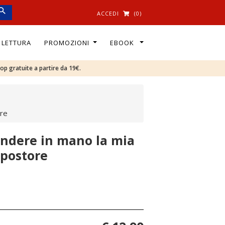
ACCEDI
(0)
I LETTURA
PROMOZIONI
EBOOK
oop gratuite a partire da 19€.
ore
endere in mano la mia
mpostore