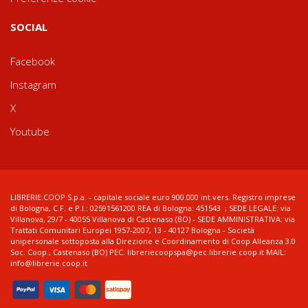
SOCIAL
Facebook
Instagram
X
Youtube
LIBRERIE.COOP S.p.a. - capitale sociale euro 900.000 int.vers. Registro imprese
di Bologna, C.F. e P.I.: 02591561200 REA di Bologna: 451543 ; SEDE LEGALE: via
Villanova, 29/7 - 40055 Villanova di Castenaso (BO) - SEDE AMMINISTRATIVA: via
Trattati Comunitari Europei 1957-2007, 13 - 40127 Bologna - Società
unipersonale sottoposta alla Direzione e Coordinamento di Coop Alleanza 3.0
Soc. Coop., Castenaso (BO) PEC: libreriecoopspa@pec.librerie.coop.it MAIL:
info@librerie.coop.it