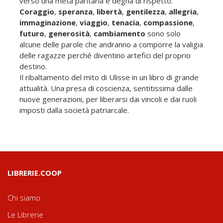
verso una meta paritaria e degna di rispetto.
Coraggio
,
speranza
,
libertà
,
gentilezza
,
allegria
,
immaginazione
,
viaggio
,
tenacia
,
compassione
,
futuro
,
generosità
,
cambiamento
sono solo
alcune delle parole che andranno a comporre la valigia
delle ragazze perché diventino artefici del proprio
destino.
Il ribaltamento del mito di Ulisse in un libro di grande
attualità. Una presa di coscienza, sentitissima dalle
nuove generazioni, per liberarsi dai vincoli e dai ruoli
imposti dalla società patriarcale.
LIBRERIE.COOP
Chi siamo
Le Librerie