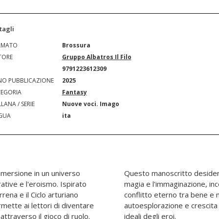
tagli
RMATO
Brossura
TORE
Gruppo Albatros Il Filo
N
9791223612309
O PUBBLICAZIONE
2025
EGORIA
Fantasy
LANA / SERIE
Nuove voci. Imago
GUA
ita
immersione in un universo
re la connessione con la
ative e l'eroismo. Ispirato
ando nuove avventure nel
rena e il Ciclo arturiano
ffrendo opportunità di
mette ai lettori di diventare
 facendo riscoprire i nobili
attraverso il gioco di ruolo.
ideali degli eroi.