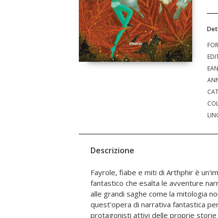
Det
FO
EDI
EA
ANN
CAT
COL
LIN
Descrizione
Fayrole, fiabe e miti di Arthphir è un'
Questo manoscritto desidera riaccende
fantastico che esalta le avventure narr
magia e l'immaginazione, incoraggi
alle grandi saghe come la mitologia nor
conflitto eterno tra bene e male; o
quest'opera di narrativa fantastica per
autoesplorazione e crescita personale,
protagonisti attivi delle proprie storie 