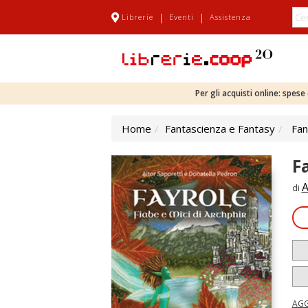
|
|
Librerie
Eventi
Assistenza
Per gli acquisti online: spes
Home
Fantascienza e Fantasy
Fan
F
A
di
AGG