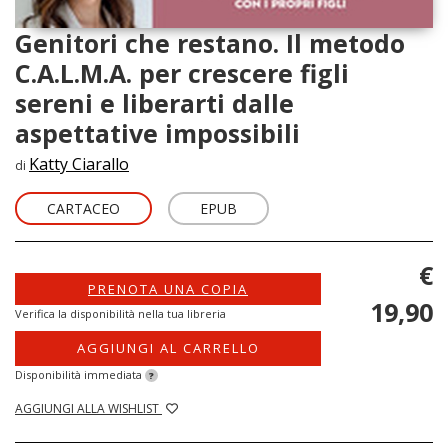
Genitori che restano. Il metodo
C.A.L.M.A. per crescere figli
sereni e liberarti dalle
aspettative impossibili
Katty Ciarallo
di
CARTACEO
EPUB
€
PRENOTA UNA COPIA
19,90
Verifica la disponibilità nella tua libreria
AGGIUNGI AL CARRELLO
Disponibilità immediata
?
AGGIUNGI ALLA WISHLIST