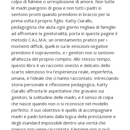
colpo di fulmine o un'esplosione di amore. Non tutte
le madri piangono di gioia e non tutti i padri si
sentono pronti quando prendono in braccio per la
prima volta il proprio figlio. Katty Ciarallo,
pedagogista che aiuta ogni giorno migliaia di famiglie
ad affrontare la genitorialità, porta in queste pagine il
metodo C.A.L.M.A.: un orientamento pratico per i
momenti difficili, quelli in cui le emozioni negative
prendono il sopravvento, e i genitori non si sentono
all'altezza del proprio compito. Allo stesso tempo,
questo libro è un racconto onesto e delicato dello
scarto silenzioso tra l'esperienza reale, imperfetta,
umana, e l'ideale che ci hanno raccontato. Intrecciando
storia personale e riflessione pedagogica, Katty
Ciarallo affronta le aspettative che gravano sui
genitori, la solitudine delle madri, e il senso di colpa
che nasce quando non ci si riconosce nel modello
perfetto. Il suo obiettivo è quello di accompagnare
madri e padri lontano dalla logica della prestazione e
degli standard impossibili dentro una verità che
spesso non viene raccontata: il legame non si può