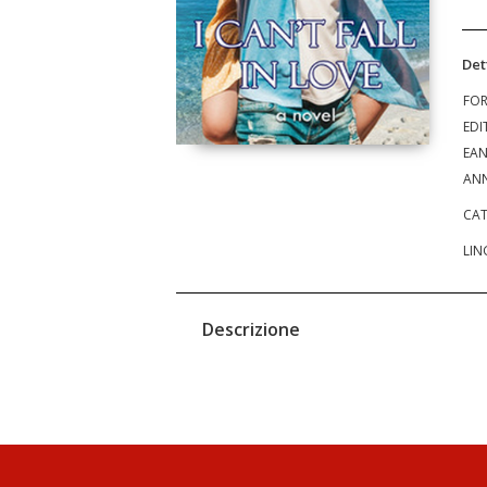
Det
FO
EDI
EA
ANN
CAT
LIN
Descrizione