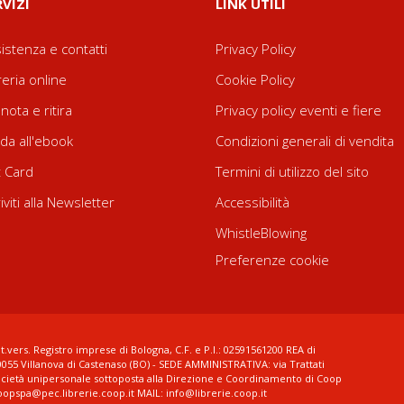
RVIZI
LINK UTILI
istenza e contatti
Privacy Policy
reria online
Cookie Policy
nota e ritira
Privacy policy eventi e fiere
da all'ebook
Condizioni generali di vendita
t Card
Termini di utilizzo del sito
riviti alla Newsletter
Accessibilità
WhistleBlowing
Preferenze cookie
t.vers. Registro imprese di Bologna, C.F. e P.I.: 02591561200 REA di
0055 Villanova di Castenaso (BO) - SEDE AMMINISTRATIVA: via Trattati
ocietà unipersonale sottoposta alla Direzione e Coordinamento di Coop
coopspa@pec.librerie.coop.it MAIL: info@librerie.coop.it