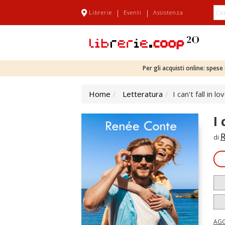
|
|
Librerie
Eventi
Assistenza
Per gli acquisti online: spes
Home
Letteratura
I can't fall in lo
I 
R
di
AGG