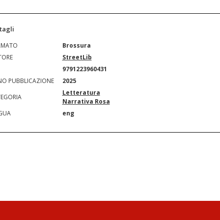
tagli
RMATO
Brossura
TORE
StreetLib
N
9791223960431
O PUBBLICAZIONE
2025
Letteratura
EGORIA
Narrativa Rosa
GUA
eng