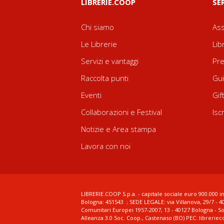
LIBRERIE.COOP
SE
Chi siamo
Ass
Le Librerie
Lib
Servizi e vantaggi
Pre
Raccolta punti
Gui
Eventi
Gif
Collaborazioni e Festival
Isc
Notizie e Area stampa
Lavora con noi
LIBRERIE.COOP S.p.a. - capitale sociale euro 900.000 in
Bologna: 451543 ; SEDE LEGALE: via Villanova, 29/7 - 4
Comunitari Europei 1957-2007, 13 - 40127 Bologna - S
Alleanza 3.0 Soc. Coop., Castenaso (BO) PEC: librerie