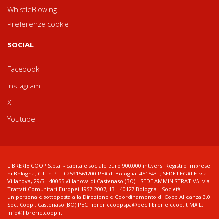
WhistleBlowing
Preferenze cookie
SOCIAL
Facebook
Instagram
X
Youtube
LIBRERIE.COOP S.p.a. - capitale sociale euro 900.000 int.vers. Registro imprese
di Bologna, C.F. e P.I.: 02591561200 REA di Bologna: 451543 ; SEDE LEGALE: via
Villanova, 29/7 - 40055 Villanova di Castenaso (BO) - SEDE AMMINISTRATIVA: via
Trattati Comunitari Europei 1957-2007, 13 - 40127 Bologna - Società
unipersonale sottoposta alla Direzione e Coordinamento di Coop Alleanza 3.0
Soc. Coop., Castenaso (BO) PEC: libreriecoopspa@pec.librerie.coop.it MAIL:
info@librerie.coop.it