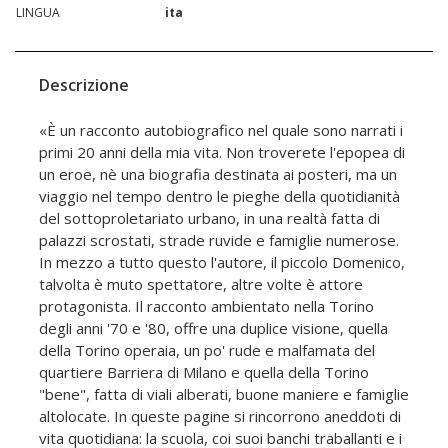
LINGUA
ita
Descrizione
«È un racconto autobiografico nel quale sono narrati i
primi 20 anni della mia vita. Non troverete l'epopea di
un eroe, nè una biografia destinata ai posteri, ma un
viaggio nel tempo dentro le pieghe della quotidianità
del sottoproletariato urbano, in una realtà fatta di
palazzi scrostati, strade ruvide e famiglie numerose.
In mezzo a tutto questo l'autore, il piccolo Domenico,
talvolta è muto spettatore, altre volte è attore
protagonista. Il racconto ambientato nella Torino
degli anni '70 e '80, offre una duplice visione, quella
della Torino operaia, un po' rude e malfamata del
quartiere Barriera di Milano e quella della Torino
"bene", fatta di viali alberati, buone maniere e famiglie
altolocate. In queste pagine si rincorrono aneddoti di
vita quotidiana: la scuola, coi suoi banchi traballanti e i