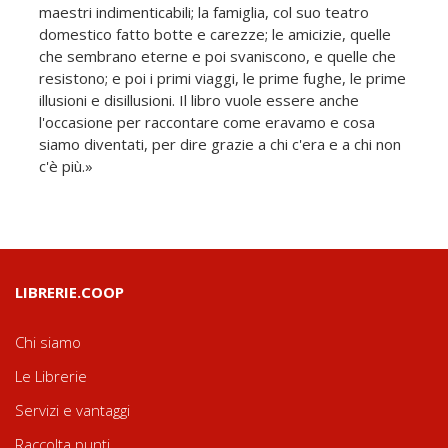
maestri indimenticabili; la famiglia, col suo teatro
domestico fatto botte e carezze; le amicizie, quelle
che sembrano eterne e poi svaniscono, e quelle che
resistono; e poi i primi viaggi, le prime fughe, le prime
illusioni e disillusioni. Il libro vuole essere anche
l'occasione per raccontare come eravamo e cosa
siamo diventati, per dire grazie a chi c'era e a chi non
c'è più.»
LIBRERIE.COOP
Chi siamo
Le Librerie
Servizi e vantaggi
Raccolta punti