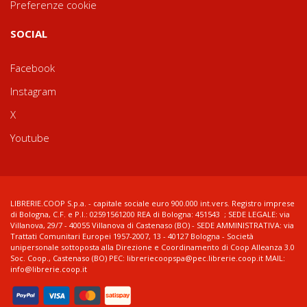
Preferenze cookie
SOCIAL
Facebook
Instagram
X
Youtube
LIBRERIE.COOP S.p.a. - capitale sociale euro 900.000 int.vers. Registro imprese
di Bologna, C.F. e P.I.: 02591561200 REA di Bologna: 451543 ; SEDE LEGALE: via
Villanova, 29/7 - 40055 Villanova di Castenaso (BO) - SEDE AMMINISTRATIVA: via
Trattati Comunitari Europei 1957-2007, 13 - 40127 Bologna - Società
unipersonale sottoposta alla Direzione e Coordinamento di Coop Alleanza 3.0
Soc. Coop., Castenaso (BO) PEC: libreriecoopspa@pec.librerie.coop.it MAIL:
info@librerie.coop.it