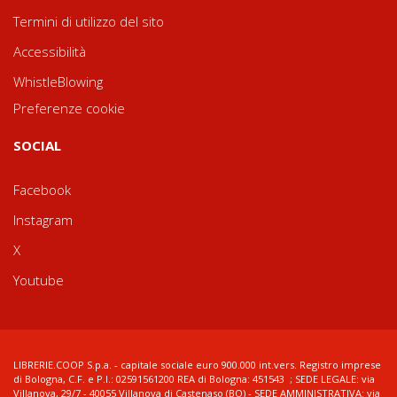
Termini di utilizzo del sito
Accessibilità
WhistleBlowing
Preferenze cookie
SOCIAL
Facebook
Instagram
X
Youtube
LIBRERIE.COOP S.p.a. - capitale sociale euro 900.000 int.vers. Registro imprese
di Bologna, C.F. e P.I.: 02591561200 REA di Bologna: 451543 ; SEDE LEGALE: via
Villanova, 29/7 - 40055 Villanova di Castenaso (BO) - SEDE AMMINISTRATIVA: via