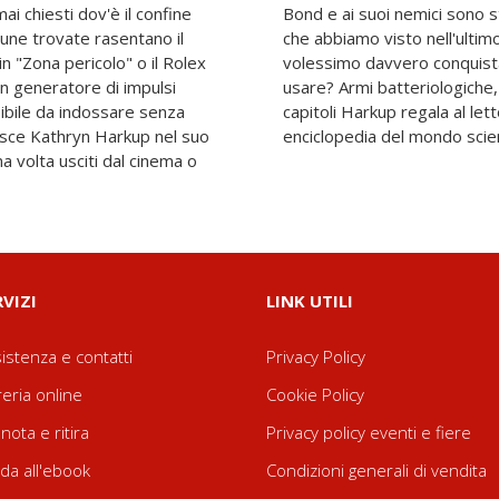
ai chiesti dov'è il confine
ero sviluppate? I nanobot
lcune trovate rasentano il
 esistono davvero? E se
in "Zona pericolo" o il Rolex
ondo, cosa sarebbe meglio
un generatore di impulsi
ni micidiali? In 25 brevi
ibile da indossare senza
na piccola ma esaustiva
risce Kathryn Harkup nel suo
enciclopedia del mondo scien
a volta usciti dal cinema o
RVIZI
LINK UTILI
istenza e contatti
Privacy Policy
reria online
Cookie Policy
nota e ritira
Privacy policy eventi e fiere
da all'ebook
Condizioni generali di vendita