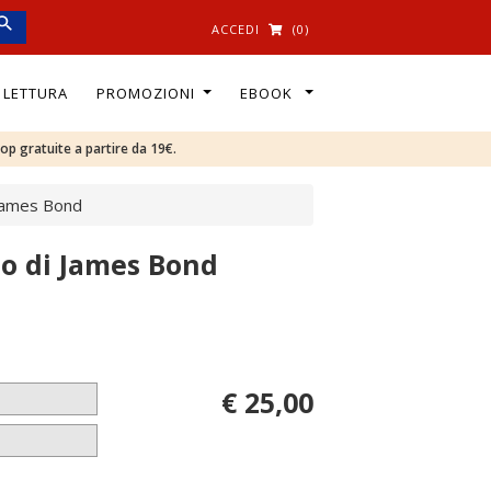
ACCEDI
(0)
I LETTURA
PROMOZIONI
EBOOK
oop gratuite a partire da 19€.
 James Bond
do di James Bond
€ 25,00