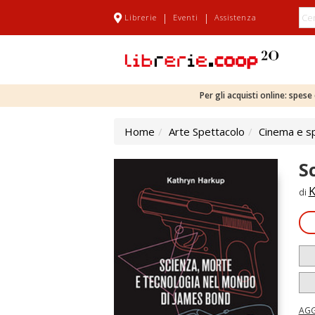
|
|
Librerie
Eventi
Assistenza
Per gli acquisti online: spes
Home
Arte Spettacolo
Cinema e s
S
K
di
AGG