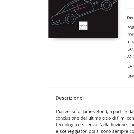
Det
FO
EDI
TRA
EA
ANN
CAT
LIN
Descrizione
L'universo di James Bond, a partire dal 
chiuso un libro, hanno risposte tutt'altro ch
conclusione dell'ultimo ciclo di film, co
non di rado si sono spaventati dell'eff
tecnologia e scienza. Nella finzione, I
invenzioni. Si può costruire davvero u
e sceneggiatori poi si sono sempre co
vulcano o nello spazio? Le armi che abbi