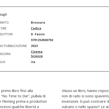
tagli
RMATO
Brossura
TORE
Codice
DUTTORI
D. Fassio
N
9791254500750
O PUBBLICAZIONE
2023
Cinema
EGORIA
Scienze
GUA
ita
primo libro fino alla
e scontate, e gli autori
n "No Time to Die", pullula di
ettiva attuabilità di alcune
an Fleming prima e produttori
n covo nelle profondità di un
ncessi qualche libertà a
amo visto in mano a James