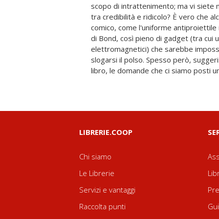
scopo di intrattenimento; ma vi siete m
Bond e ai suoi nemici sono state davv
tra credibilità e ridicolo? È vero che a
che abbiamo visto nell'ultimo film
comico, come l'uniforme antiproiettile 
volessimo davvero conquistare il m
di Bond, così pieno di gadget (tra cui 
usare? Armi batteriologiche, bombe o vele
elettromagnetici) che sarebbe imposs
capitoli Harkup regala al lettore u
slogarsi il polso. Spesso però, sugge
libro, le domande che ci siamo posti un
LIBRERIE.COOP
SE
Chi siamo
Ass
Le Librerie
Lib
Servizi e vantaggi
Pre
Raccolta punti
Gui