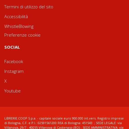
Termini di utilizzo del sito
Accessibilità
WhistleBlowing
Preferenze cookie
SOCIAL
Facebook
Instagram
X
Youtube
LIBRERIE.COOP S.p.a. - capitale sociale euro 900.000 int.vers. Registro imprese
di Bologna, C.F. e P.I.: 02591561200 REA di Bologna: 451543 ; SEDE LEGALE: via
Villanova, 29/7 - 40055 Villanova di Castenaso (BO) - SEDE AMMINISTRATIVA: via