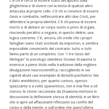
C'è chi è certo di essere stato decapitato sulla
ghigliottina e di vivere con la testa di qualcun altro
attaccata al proprio collo. C'è chi si convince di essere
Gesù e combatte, nell'incontrare altri due Cristi, per
difendere la propria identità. C'è chi pensa di essere
morto e di abitare un corpo vuoto e privo di organi,
riuscendo peraltro a seguire, in questo delirio, una
logica coerente. C'è, ancora, chi crede che i propri
famigliari siano stati sostituiti da impostori, e sembra
impossibile convincerlo del contrario: tutto e tutti
fanno parte di un complotto. Con "I tre Gesù del
Michigan" lo psicologo olandese Douwe Draaisma si
inserisce a pieno titolo nella tradizione della migliore
divulgazione neuroscientifica, raccogliendo in sei
capitoli alcuni casi esemplari di disturbi psichiatrici. Ma
il dato aneddotico, per quanto curioso, spesso
spiazzante e a volte spaventoso, non è mai fine a sé
stesso: le storie raccontate da Draaisma mettono in
discussione la definizione stessa di identità, in un libro
che si apre ad affascinanti riflessioni sui confini del
corpo e della mente, e sull'ordine che quest'ultima