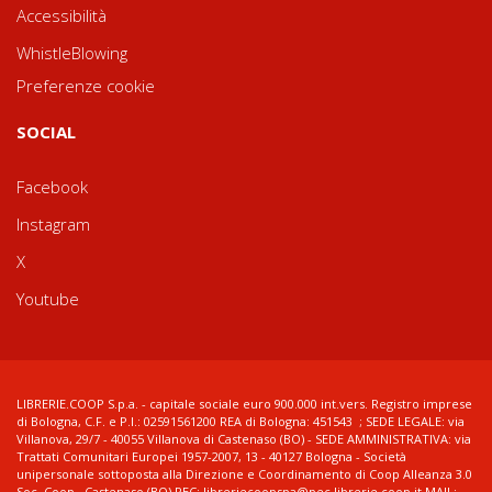
Accessibilità
WhistleBlowing
Preferenze cookie
SOCIAL
Facebook
Instagram
X
Youtube
LIBRERIE.COOP S.p.a. - capitale sociale euro 900.000 int.vers. Registro imprese
di Bologna, C.F. e P.I.: 02591561200 REA di Bologna: 451543 ; SEDE LEGALE: via
Villanova, 29/7 - 40055 Villanova di Castenaso (BO) - SEDE AMMINISTRATIVA: via
Trattati Comunitari Europei 1957-2007, 13 - 40127 Bologna - Società
unipersonale sottoposta alla Direzione e Coordinamento di Coop Alleanza 3.0
Soc. Coop., Castenaso (BO) PEC: libreriecoopspa@pec.librerie.coop.it MAIL: