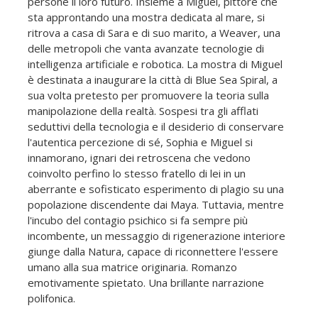
persone il loro futuro. Insieme a Miguel, pittore che
sta approntando una mostra dedicata al mare, si
ritrova a casa di Sara e di suo marito, a Weaver, una
delle metropoli che vanta avanzate tecnologie di
intelligenza artificiale e robotica. La mostra di Miguel
è destinata a inaugurare la città di Blue Sea Spiral, a
sua volta pretesto per promuovere la teoria sulla
manipolazione della realtà. Sospesi tra gli afflati
seduttivi della tecnologia e il desiderio di conservare
l'autentica percezione di sé, Sophia e Miguel si
innamorano, ignari dei retroscena che vedono
coinvolto perfino lo stesso fratello di lei in un
aberrante e sofisticato esperimento di plagio su una
popolazione discendente dai Maya. Tuttavia, mentre
l'incubo del contagio psichico si fa sempre più
incombente, un messaggio di rigenerazione interiore
giunge dalla Natura, capace di riconnettere l'essere
umano alla sua matrice originaria. Romanzo
emotivamente spietato. Una brillante narrazione
polifonica.