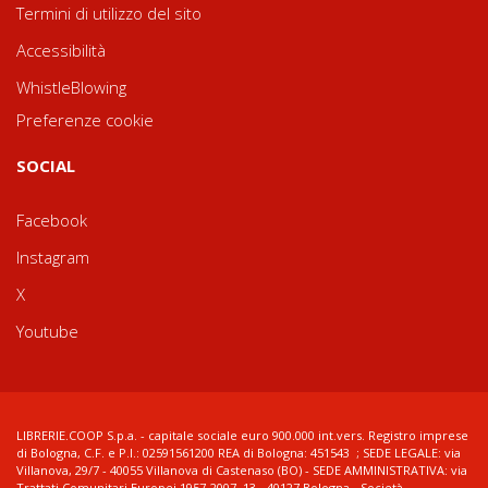
Termini di utilizzo del sito
Accessibilità
WhistleBlowing
Preferenze cookie
SOCIAL
Facebook
Instagram
X
Youtube
LIBRERIE.COOP S.p.a. - capitale sociale euro 900.000 int.vers. Registro imprese
di Bologna, C.F. e P.I.: 02591561200 REA di Bologna: 451543 ; SEDE LEGALE: via
Villanova, 29/7 - 40055 Villanova di Castenaso (BO) - SEDE AMMINISTRATIVA: via
Trattati Comunitari Europei 1957-2007, 13 - 40127 Bologna - Società