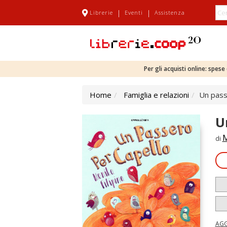
|
|
Librerie
Eventi
Assistenza
Per gli acquisti online: spes
Home
Famiglia e relazioni
Un passe
U
M
di
AGG