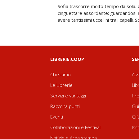
Sofia trascorre molto tempo da sola. U
amica li farà volare via. Nuova edizione 
cinguettare assordante: guardandosi a
avere tantissimi uccellini tra i capelli.
LIBRERIE.COOP
SE
Chi siamo
Ass
Le Librerie
Lib
Servizi e vantaggi
Pre
Raccolta punti
Gui
Eventi
Gif
Collaborazioni e Festival
Isc
Notizie e Area stampa