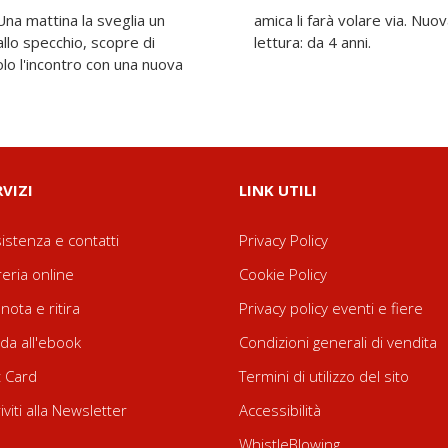
na mattina la sveglia un
ad alta leggibilità. Età di
llo specchio, scopre di
lettura: da 4 anni.
 Solo l'incontro con una nuova
RVIZI
LINK UTILI
istenza e contatti
Privacy Policy
reria online
Cookie Policy
nota e ritira
Privacy policy eventi e fiere
da all'ebook
Condizioni generali di vendita
t Card
Termini di utilizzo del sito
riviti alla Newsletter
Accessibilità
WhistleBlowing