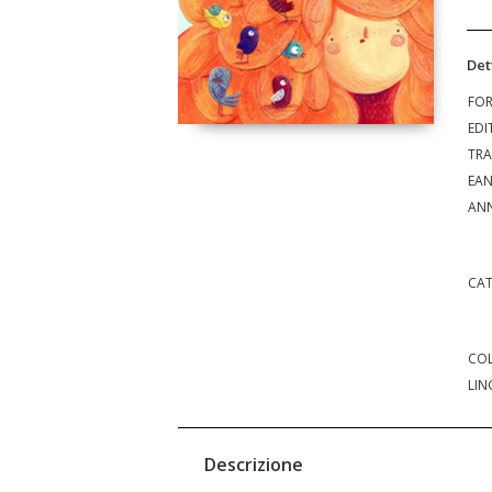
Det
FO
EDI
TRA
EA
ANN
CAT
COL
LIN
Descrizione