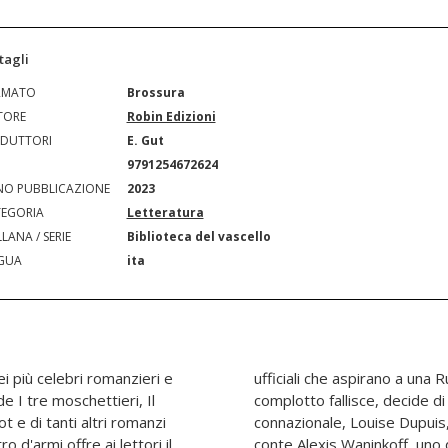
tagli
RMATO
Brossura
TORE
Robin Edizioni
DUTTORI
E. Gut
N
9791254672624
O PUBBLICAZIONE
2023
EGORIA
Letteratura
LANA / SERIE
Biblioteca del vascello
GUA
ita
 più celebri romanzieri e
eno autocratica. Quando il
 I tre moschettieri, Il
nare in Siberia una sua
 e di tanti altri romanzi
condividere il destino del
 d'armi offre ai lettori il
i condannati all'esilio. La