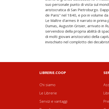
suo personale punto di vista sul mondo
romantica e avventurosa vicenda di Louise e Al
aristocratica di San Pietroburgo. Dapp
storia vera, quella di Pauline Gueble
de Paris" nel 1840, e poi in volume d
per raggiungere e sposare il suo ama
Le Maître d'armes è narrato in prima 
nella fortezza di Cita, in Siberia. Dopo 
Dumas, Augustin Grisier, arrivato in R
Annenkov ebbero il permesso di stabilirsi 
servendosi della propria abilità di spa
sarebbe avvenuto il loro incontro 
di molti giovani aristocratici della capit
invischiato nel complotto dei decabrist
LIBRERIE.COOP
SE
Chi siamo
Ass
Le Librerie
Lib
Servizi e vantaggi
Pre