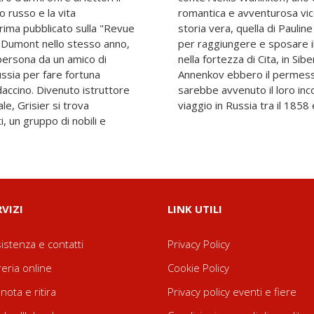
 russo e la vita
exis si ispira a una
rima pubblicato sulla "Revue
, che lasciò San Pietroburgo
a Dumont nello stesso anno,
nte, Ivan Annenkov, recluso
persona da un amico di
trent'anni d'esilio, gli
ussia per fare fortuna
a Niznij Novgorod, dove
daccino. Divenuto istruttore
con Dumas, durante il suo
ale, Grisier si trova
viaggio in Russia tra il 1858 
i, un gruppo di nobili e
RVIZI
LINK UTILI
istenza e contatti
Privacy Policy
reria online
Cookie Policy
nota e ritira
Privacy policy eventi e fiere