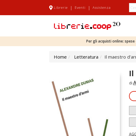
|
|
Librerie
Eventi
Assistenza
Per gli acquisti online: spes
Home
Letteratura
Il maestro d'ar
I
A
di
AGG