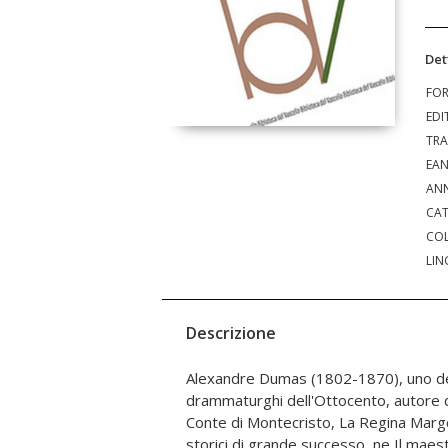
Det
FO
EDI
TRA
EA
ANN
CAT
COL
LIN
Descrizione
Alexandre Dumas (1802-1870), uno dei
ufficiali che aspirano a una Russia m
drammaturghi dell'Ottocento, autore de
complotto fallisce, decide di accompag
Conte di Montecristo, La Regina Margot
connazionale, Louise Dupuis, che vuole 
storici di grande successo, ne Il maestro
conte Alexis Waninkoff, uno degli insort