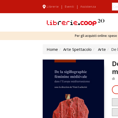
|
|
Librerie
Eventi
Assistenza
Per gli acquisti online: spes
Home
Arte Spettacolo
Arte
De 
D
m
di