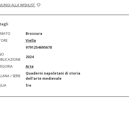
IUNGI ALLA WISHLIST
tagli
RMATO
Brossura
TORE
Viella
N
9791254695678
NO
2024
BLICAZIONE
EGORIA
Arte
Quaderni napoletani di storia
LANA / SERIE
dell'arte medievale
GUA
fre