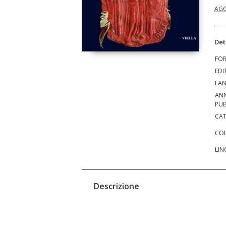
AGG
Det
FO
EDI
EA
AN
PUB
CAT
COL
LIN
Descrizione