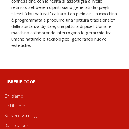
connessione con la realtà si assottiglia a livello
retinico, sebbene i dipinti siano generati da quegli
stessi "dati naturali" catturati en plein air. La macchina
è programmata a produrre una "pittura tradizionale"
dalla sostanza digitale, una pittura di pixel. Uomo e
macchina collaborando interrogano le gerarchie tra
umano naturale e tecnologico, generando nuove
estetiche.
LIBRERIE.COOP
Chi siamo
Le Librerie
Servizi e vantaggi
Raccolta punti