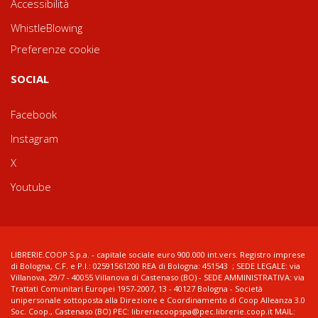
Accessibilità
WhistleBlowing
Preferenze cookie
SOCIAL
Facebook
Instagram
X
Youtube
LIBRERIE.COOP S.p.a. - capitale sociale euro 900.000 int.vers. Registro imprese
di Bologna, C.F. e P.I.: 02591561200 REA di Bologna: 451543 ; SEDE LEGALE: via
Villanova, 29/7 - 40055 Villanova di Castenaso (BO) - SEDE AMMINISTRATIVA: via
Trattati Comunitari Europei 1957-2007, 13 - 40127 Bologna - Società
unipersonale sottoposta alla Direzione e Coordinamento di Coop Alleanza 3.0
Soc. Coop., Castenaso (BO) PEC: libreriecoopspa@pec.librerie.coop.it MAIL: