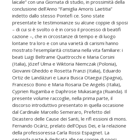
laicale” con una Giornata di studio, in prossimità della
conclusione dell’Anno “Famiglia Amoris Laetitia”
indetto dallo stesso Pontefi ce. Sono state
presentate le testimonianze su alcune coppie di sposi
– di cui si è svolto o è in corso il processo di beatifi
cazione –, che in circostanze di tempo e di luogo
lontane tra loro e con una varietà di carismi hanno
mostrato l’esemplarità cristiana nella vita familiare: i
beati Luigi Beltrame Quattrocchi e Maria Corsini
(Italia), Józef Ulma e Wiktoria Niemczak (Polonia),
Giovanni Gheddo e Rosetta Franzi (Italia), Eduardo
Ortiz de Landázuri e Laura Busca Otaegui (Spagna),
Francesco Bono e Maria Rosaria De Angelis (Italia),
Cyprien Rugamba e Daphrose Mukasanga (Ruanda). Il
presente volume raccoglie, nella prima parte, il
discorso introduttivo presentato in quella occasione
dal Cardinale Marcello Semeraro, Prefetto del
Dicastero delle Cause dei Santi, le rifl essioni di mons.
Fernando Ocáriz, prelato dell’Opus Dei, e la relazione
della professoressa Carla Rossi Espagnet. La
seconda parte è dedicata alle sei coppie di sposi,