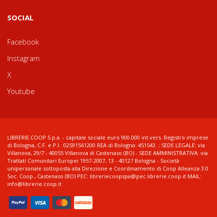
SOCIAL
Facebook
Instagram
X
Youtube
LIBRERIE.COOP S.p.a. - capitale sociale euro 900.000 int.vers. Registro imprese
di Bologna, C.F. e P.I.: 02591561200 REA di Bologna: 451543 ; SEDE LEGALE: via
Villanova, 29/7 - 40055 Villanova di Castenaso (BO) - SEDE AMMINISTRATIVA: via
Trattati Comunitari Europei 1957-2007, 13 - 40127 Bologna - Società
unipersonale sottoposta alla Direzione e Coordinamento di Coop Alleanza 3.0
Soc. Coop., Castenaso (BO) PEC: libreriecoopspa@pec.librerie.coop.it MAIL:
info@librerie.coop.it