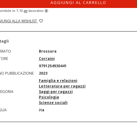
AGGIUNGI AL CARRELLO
onibile in 7-10 gg lavorativi
?
IUNGI ALLA WISHLIST
tagli
RMATO
Brossura
TORE
Corraini
N
9791254930441
O PUBBLICAZIONE
2023
Famiglia e relazioni
Letteratura per ragazzi
EGORIA
Saggi per ragazzi
Psicologia
Scienze sociali
GUA
ita