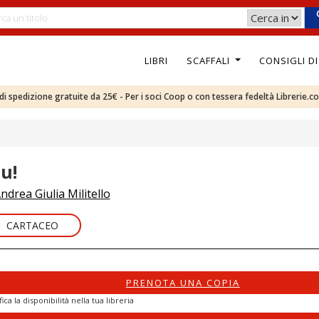
LIBRI
SCAFFALI
CONSIGLI D
e di spedizione gratuite da 25€ - Per i soci Coop o con tessera fedeltà Librerie.c
u!
ndrea Giulia Militello
CARTACEO
PRENOTA UNA COPIA
fica la disponibilità nella tua libreria