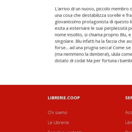
L'arrivo di un nuovo, piccolo membro 
aggiustano fino a diventare meravigliosi
una cosa che destabilizza sorelle e frate
è un regalo perfetto per ogni neogenitore, per tut
giovanissimo protagonista di questo l
alle prese con fratellini che guardan
esita a esternare le sue perplessità pe
fisiologica gelosia al nuovo arrivato
nome insolito, si chiama proprio Blu, e
caratteristiche! Andrea Giulia Militello
singolare. Blu infatti ha la faccia che as
caratterizzato da un tratto deciso e decli
forse... ad una prugna secca! Come se
del nero, del senape e, ovviamente, d
(ma nemmeno la dentiera!), ulula com
dotato di coda! Ma per fortuna i bambin
LIBRERIE.COOP
SE
Chi siamo
Ass
Le Librerie
Lib