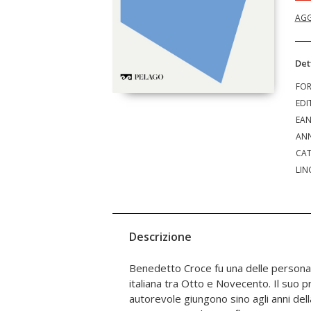
AGG
Det
FO
EDI
EA
ANN
CAT
LIN
Descrizione
Benedetto Croce fu una delle personalit
come grande organizzatore culturale. O
italiana tra Otto e Novecento. Il suo p
ne hanno accompagnato la figura e l'
autorevole giungono sino agli anni del
alla luce di nuove riletture sempre me