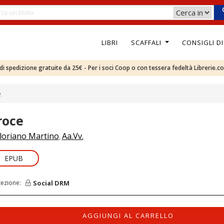
LIBRI
SCAFFALI
CONSIGLI D
e di spedizione gratuite da 25€ - Per i soci Coop o con tessera fedeltà Librerie.c
e
roce
loriano Martino
Aa.Vv.
,
EPUB
Social DRM
tezione:
AGGIUNGI AL CARRELLO