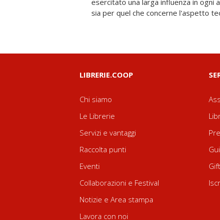
esercitato una larga influenza in ogni 
sia per quel che concerne l'aspetto teo
LIBRERIE.COOP
SE
Chi siamo
Ass
Le Librerie
Lib
Servizi e vantaggi
Pre
Raccolta punti
Gui
Eventi
Gif
Collaborazioni e Festival
Isc
Notizie e Area stampa
Lavora con noi