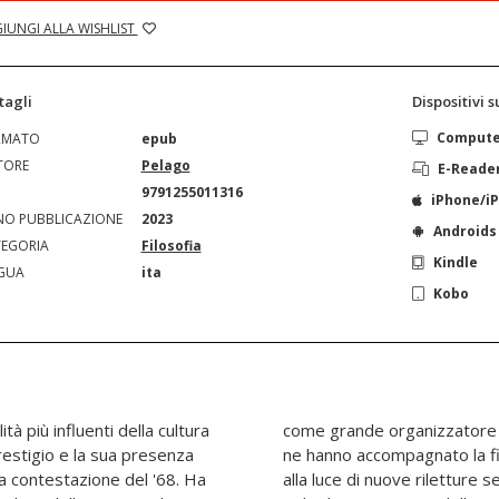
IUNGI ALLA WISHLIST
tagli
Dispositivi 
Comput
RMATO
epub
TORE
Pelago
E-Reade
N
9791255011316
iPhone/i
O PUBBLICAZIONE
2023
Androids
EGORIA
Filosofia
Kindle
GUA
ita
Kobo
à più influenti della cultura
ggi molti dei pregiudizi che
restigio e la sua presenza
opera vanno scomparendo,
la contestazione del '68. Ha
no influenzate dalle visioni