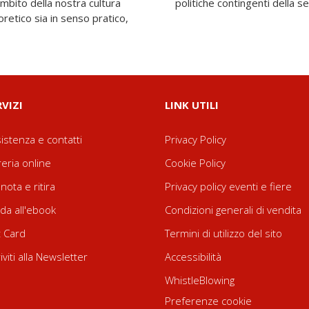
ambito della nostra cultura
politiche contingenti della 
retico sia in senso pratico,
RVIZI
LINK UTILI
istenza e contatti
Privacy Policy
reria online
Cookie Policy
nota e ritira
Privacy policy eventi e fiere
da all'ebook
Condizioni generali di vendita
t Card
Termini di utilizzo del sito
riviti alla Newsletter
Accessibilità
WhistleBlowing
Preferenze cookie