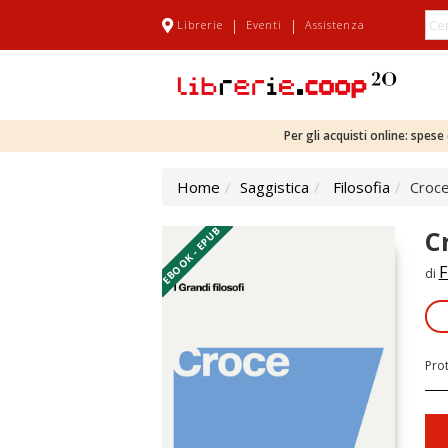
|
|
Librerie
Eventi
Assistenza
Per gli acquisti online: spes
Home
Saggistica
Filosofia
Croc
EBOOK - EPUB
C
F
di
Pro