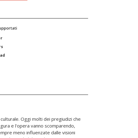
supportati
er
rs
Pad