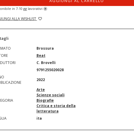
AGGIUNGI AL CARRELLO
onibile in 7-10 gg lavorativi
?
IUNGI ALLA WISHLIST
tagli
RMATO
Brossura
TORE
Beat
DUTTORI
C. Brovelli
N
9791255020028
NO
2022
BLICAZIONE
Arte
Scienze sociali
EGORIA
Biografie
Critica e storia della
letteratura
GUA
ita