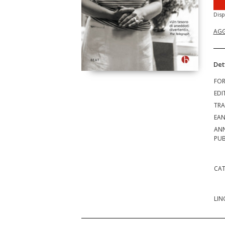
Disp
AGG
Det
FO
EDI
TRA
EA
AN
PUB
CAT
LIN