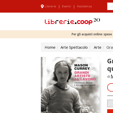
|
|
Librerie
Eventi
Assistenza
Per gli acquisti online: spes
Home
Arte Spettacolo
Arte
Gran
G
q
M
di