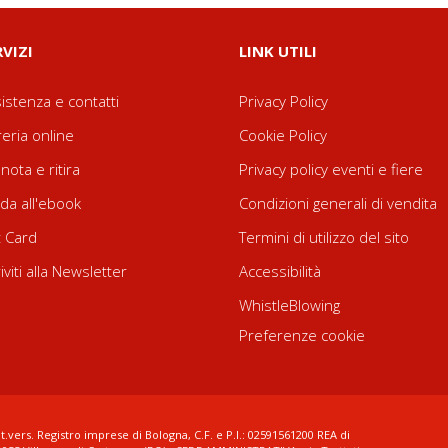
RVIZI
LINK UTILI
istenza e contatti
Privacy Policy
reria online
Cookie Policy
nota e ritira
Privacy policy eventi e fiere
da all'ebook
Condizioni generali di vendita
t Card
Termini di utilizzo del sito
riviti alla Newsletter
Accessibilità
WhistleBlowing
Preferenze cookie
t.vers. Registro imprese di Bologna, C.F. e P.I.: 02591561200 REA di