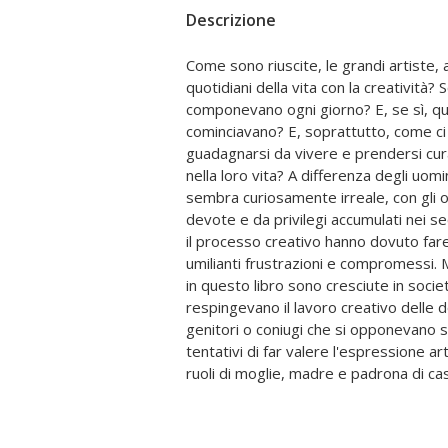
Descrizione
Come sono riuscite, le grandi artiste, 
dei figli e dovettero compiere scelte stra
quotidiani della vita con la creatività?
proprie ambizioni con le necessità di ch
componevano ogni giorno? E, se sì, q
furono poi costrette ad affrontare atteggiamen
cominciavano? E, soprattutto, come ci
del pubblico e di chi apriva le porte del
guadagnarsi da vivere e prendersi cur
critici, mecenati. Da Octavia Butler, ch
nella loro vita? A differenza degli uomin
quattro del mattino, «perché è l'orari
sembra curiosamente irreale, con gli o
meglio», a Coco Chanel, che passava or
devote e da privilegi accumulati nei se
le stoffe addosso alle sue modelle, 
il processo creativo hanno dovuto far
da Frida Kahlo, che aveva una grande diffi
umilianti frustrazioni e compromessi. 
regolare e a rispettare le tabelle di 
in questo libro sono cresciute in soci
che scriveva in preda ad attacchi di e
respingevano il lavoro creativo delle
ossessività, saltava i pasti e dormiva poco
genitori o coniugi che si opponevano 
svela manie, superstizioni, paure, abitudini
tentativi di far valere l'espressione art
donne che hanno fatto la storia della 
ruoli di moglie, madre e padrona di ca