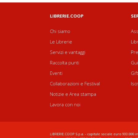
LIBRERIE.COOP
SE
Chi siamo
Ass
Le Librerie
Lib
Servizi e vantaggi
Pre
Raccolta punti
Gui
Eventi
Gif
Collaborazioni e Festival
Isc
Notizie e Area stampa
Lavora con noi
LIBRERIE.COOP S.p.a. - capitale sociale euro 900.000 in