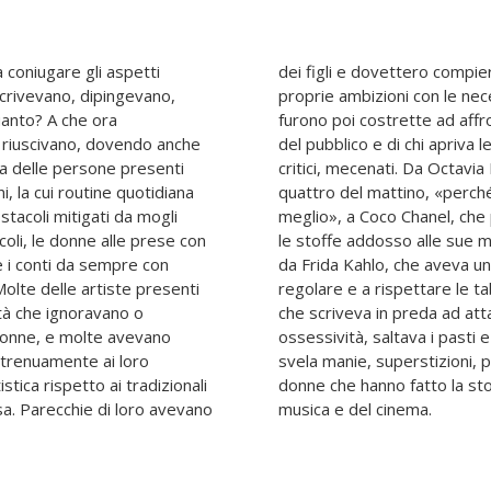
a coniugare gli aspetti
zianti nel conciliare le
 Scrivevano, dipingevano,
i dipendeva da loro. Tutte
uanto? A che ora
ti sessisti da parte
 riuscivano, dovendo anche
 successo: editori, curatori,
a delle persone presenti
e si alzava fra le tre e le
i, la cui routine quotidiana
o in cui scrivere mi viene
stacoli mitigati da mogli
e a sistemare e appuntare
coli, le donne alle prese con
fumando come una ciminiera;
e i conti da sempre con
coltà a vivere in maniera
Molte delle artiste presenti
marcia, a Louisa May Alcott,
età che ignoravano o
nergia creativa e di
 donne, e molte avevano
, Grandi artiste al lavoro
strenuamente ai loro
 di cinquantatrè grandi
istica rispetto ai tradizionali
letteratura, dell'arte, della
sa. Parecchie di loro avevano
musica e del cinema.