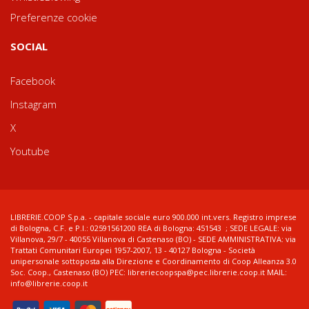
Preferenze cookie
SOCIAL
Facebook
Instagram
X
Youtube
LIBRERIE.COOP S.p.a. - capitale sociale euro 900.000 int.vers. Registro imprese
di Bologna, C.F. e P.I.: 02591561200 REA di Bologna: 451543 ; SEDE LEGALE: via
Villanova, 29/7 - 40055 Villanova di Castenaso (BO) - SEDE AMMINISTRATIVA: via
Trattati Comunitari Europei 1957-2007, 13 - 40127 Bologna - Società
unipersonale sottoposta alla Direzione e Coordinamento di Coop Alleanza 3.0
Soc. Coop., Castenaso (BO) PEC: libreriecoopspa@pec.librerie.coop.it MAIL:
info@librerie.coop.it