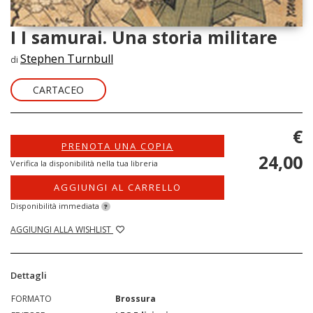
I I samurai. Una storia militare
Stephen Turnbull
di
CARTACEO
€
PRENOTA UNA COPIA
24,00
Verifica la disponibilità nella tua libreria
AGGIUNGI AL CARRELLO
Disponibilità immediata
?
AGGIUNGI ALLA WISHLIST
Dettagli
FORMATO
Brossura