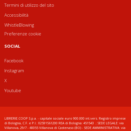
Termini di utilizzo del sito
Accessibilità
WhistleBlowing
Preferenze cookie
SOCIAL
Facebook
Instagram
X
Youtube
LIBRERIE.COOP S.p.a. - capitale sociale euro 900.000 int.vers. Registro imprese
di Bologna, C.F. e P.I.: 02591561200 REA di Bologna: 451543 ; SEDE LEGALE: via
Villanova, 29/7 - 40055 Villanova di Castenaso (BO) - SEDE AMMINISTRATIVA: via