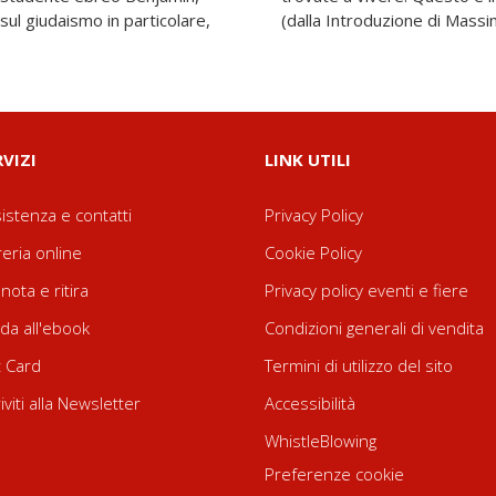
 sul giudaismo in particolare,
(dalla Introduzione di Massim
RVIZI
LINK UTILI
istenza e contatti
Privacy Policy
reria online
Cookie Policy
nota e ritira
Privacy policy eventi e fiere
da all'ebook
Condizioni generali di vendita
t Card
Termini di utilizzo del sito
riviti alla Newsletter
Accessibilità
WhistleBlowing
Preferenze cookie