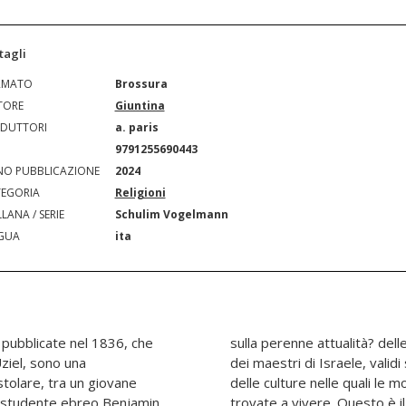
tagli
RMATO
Brossura
TORE
Giuntina
DUTTORI
a. paris
N
9791255690443
O PUBBLICAZIONE
2024
EGORIA
Religioni
LANA / SERIE
Schulim Vogelmann
GUA
ita
, pubblicate nel 1836, che
a Torà e degli insegnamenti
ziel, sono una
are delle epoche e
tolare, tra un giovane
razioni di ebrei si sono
o studente ebreo Benjamin,
libro tradotto in italiano."