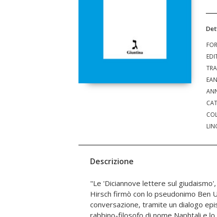
Det
FO
EDI
TRA
EA
ANN
CAT
COL
LIN
Descrizione
"Le 'Diciannove lettere sul giudaismo'
sulla perenne attualità? delle leggi dell
Hirsch firmò con lo pseudonimo Ben U
dei maestri di Israele, validi sempre pur nel mut
conversazione, tramite un dialogo epis
delle culture nelle quali le molte gene
rabbino-filosofo di nome Naphtali e l
trovate a vivere. Questo è il suo primo 