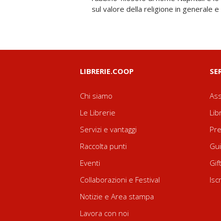
sul valore della religione in generale e
LIBRERIE.COOP
SE
Chi siamo
Ass
Le Librerie
Lib
Servizi e vantaggi
Pre
Raccolta punti
Gui
Eventi
Gif
Collaborazioni e Festival
Isc
Notizie e Area stampa
Lavora con noi