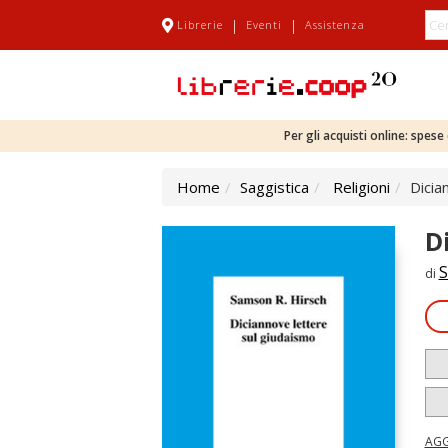
|
|
Librerie
Eventi
Assistenza
Per gli acquisti online: spes
Home
Saggistica
Religioni
Dicia
D
S
di
AGG