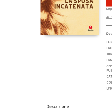
Disp
AGG
Det
FO
EDI
TRA
EA
AN
PUB
CAT
COL
LIN
Descrizione