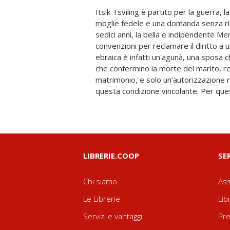
Itsik Tsviling è partito per la guerra, 
affrontare una battaglia che la metter
moglie fedele e una domanda senza ri
comunità ebraica e le rigide leggi
sedici anni, la bella e indipendente Mer
vortice di passioni, segreti e rivalità. Co
convenzioni per reclamare il diritto a 
Chaim Grade ci conduce nel cuore pul
ebraica è infatti un'agunà, una sposa c
ricostruendo con magistrale precis
che confermino la morte del marito, re
Attraverso il ritratto di un'indomita 
matrimonio, e solo un'autorizzazione r
racconto di coraggio e resistenza, in 
questa condizione vincolante. Per que
LIBRERIE.COOP
SE
Chi siamo
Ass
Le Librerie
Lib
Servizi e vantaggi
Pre