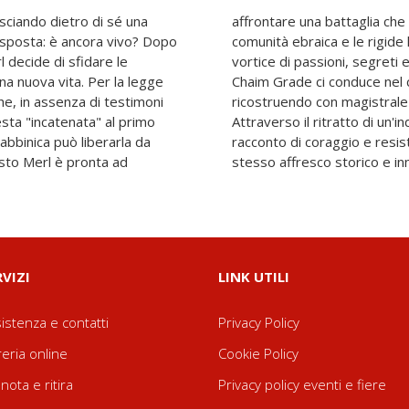
lasciando dietro di sé una
à contro la famiglia, la
sposta: è ancora vivo? Dopo
 rabbiniche, scatenando un
l decide di sfidare le
n "La sposa incatenata",
una nuova vita. Per la legge
sante della Vilna ebraica,
he, in assenza di testimoni
ione un mondo scomparso.
sta "incatenata" al primo
protagonista ci regala un
abbinica può liberarla da
un romanzo che è al tempo
sto Merl è pronta ad
stesso affresco storico e inno
RVIZI
LINK UTILI
istenza e contatti
Privacy Policy
reria online
Cookie Policy
nota e ritira
Privacy policy eventi e fiere