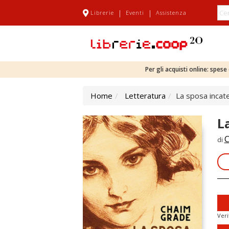
|
|
Librerie
Eventi
Assistenza
Per gli acquisti online: spes
Home
Letteratura
La sposa incat
L
C
di
Veri