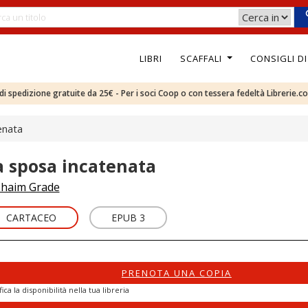
LIBRI
SCAFFALI
CONSIGLI D
e di spedizione gratuite da 25€ - Per i soci Coop o con tessera fedeltà Librerie.c
enata
a sposa incatenata
haim Grade
CARTACEO
EPUB 3
PRENOTA UNA COPIA
fica la disponibilità nella tua libreria