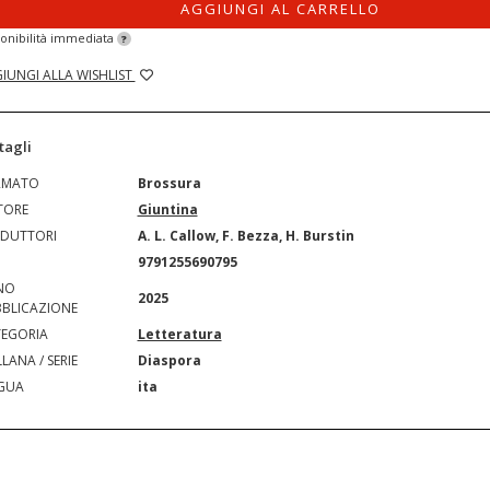
AGGIUNGI AL CARRELLO
onibilità immediata
?
IUNGI ALLA WISHLIST
tagli
RMATO
Brossura
TORE
Giuntina
DUTTORI
A. L. Callow, F. Bezza, H. Burstin
N
9791255690795
NO
2025
BLICAZIONE
EGORIA
Letteratura
LANA / SERIE
Diaspora
GUA
ita