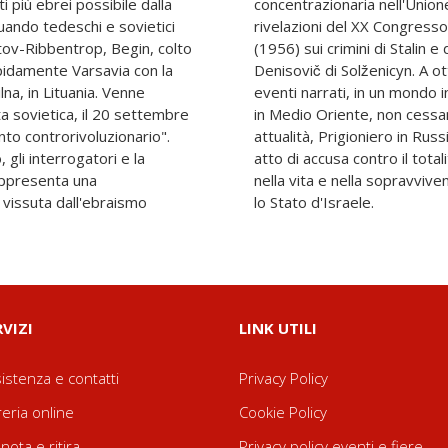
più ebrei possibile dalla
. Anticipava di tre anni le
quando tedeschi e sovietici
rtito comunista sovietico
tov-Ribbentrop, Begin, colto
nove anni Una giornata di Ivan
pidamente Varsavia con la
più anni di distanza dagli
lna, in Lituania. Venne
i, tanto in Europa quanto
ta sovietica, il 20 settembre
ppo di essere di drammatica
to controrivoluzionario".
ua a essere un implacabile
 gli interrogatori e la
 fortissimo atto di fede
appresenta una
ico, dentro e fuori
 vissuta dall'ebraismo
lo Stato d'Israele.
RVIZI
LINK UTILI
istenza e contatti
Privacy Policy
reria online
Cookie Policy
nota e ritira
Privacy policy eventi e fiere