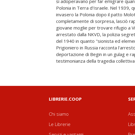
si adoperavano per far emigrare quanti 
concentrazionaria nell'Unione Sovietica
Polonia in Terra d'Israele. Nel 1939, 
rivelazioni del XX Congresso del Pa
invasero la Polonia dopo il patto Molo
(1956) sui crimini di Stalin e di quasi 
completamente di sorpresa, lasciò ra
Denisovič di Solženicyn. A ottanta e 
giovane moglie per trovare rifugio a Vi
eventi narrati, in un mondo in cui i conflitt
arrestato dalla NKVD, la polizia segre
in Medio Oriente, non cessano purtro
del 1940 in quanto "sionista ed elemen
attualità, Prigioniero in Russia contin
Prigioniero in Russia racconta l'arresto,
atto di accusa contro il totalitarismo e un
deportazione di Begin in un gulag e r
nella vita e nella sopravvivenza del popolo ebra
testimonianza della tragedia collettiva
LIBRERIE.COOP
SE
Chi siamo
Ass
Le Librerie
Lib
Servizi e vantaggi
Pre