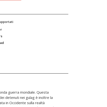
supportati
er
rs
Pad