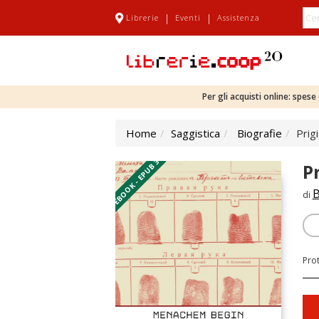
|
|
Librerie
Eventi
Assistenza
Per gli acquisti online: spes
Home
Saggistica
Biografie
Prig
EBOOK - EPUB 3
P
B
di
Pro