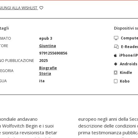
IUNGI ALLA WISHLIST
tagli
Dispositivi 
Comput
RMATO
epub 3
TORE
Giuntina
E-Reade
N
9791255690856
iPhone/i
O PUBBLICAZIONE
2025
Androids
Biografie
EGORIA
Kindle
Storia
GUA
ita
Kobo
 mondiale andavano
a mondiale. Questa
 Wolfovitch Begin e i suoi
ti nei gulag è inoltre la
 sionista revisionista Betar
 Occidente sulla realtà