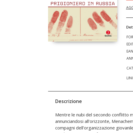
AGG
Det
FO
EDI
EA
ANN
CAT
LIN
Descrizione
Mentre le nubi del secondo conflitto
europeo negli anni della Seconda guerr
annunciandosi all'orizzonte, Menachem
descrizione delle condizioni dei detenu
compagni dell'organizzazione giovanile
prima testimonianza pubblicata in