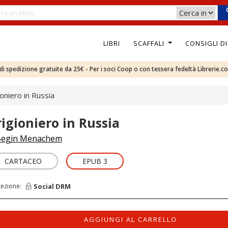
LIBRI
SCAFFALI
CONSIGLI D
e di spedizione gratuite da 25€ - Per i soci Coop o con tessera fedeltà Librerie.c
ioniero in Russia
rigioniero in Russia
egin Menachem
CARTACEO
EPUB 3
Social DRM
tezione:
AGGIUNGI AL CARRELLO